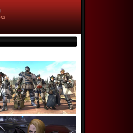
n
PS3