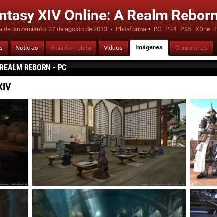
antasy XIV Online: A Realm Rebor
a de lanzamiento:
27 de agosto de 2013
·
Plataforma
PC
PS4
PS5
XOne
Imágenes
is
Noticias
Guía Completa
Videos
Conexiones
 REALM REBORN - PC
XIV