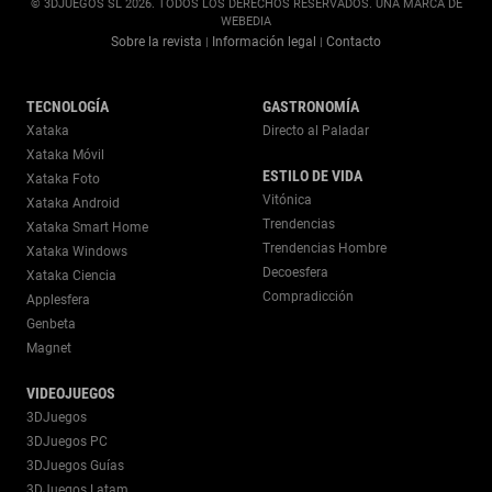
© 3DJUEGOS SL 2026. TODOS LOS DERECHOS RESERVADOS. UNA MARCA DE
WEBEDIA
Sobre la revista
Información legal
Contacto
|
|
TECNOLOGÍA
GASTRONOMÍA
Xataka
Directo al Paladar
Xataka Móvil
ESTILO DE VIDA
Xataka Foto
Vitónica
Xataka Android
Trendencias
Xataka Smart Home
Trendencias Hombre
Xataka Windows
Decoesfera
Xataka Ciencia
Compradicción
Applesfera
Genbeta
Magnet
VIDEOJUEGOS
3DJuegos
3DJuegos PC
3DJuegos Guías
3DJuegos Latam