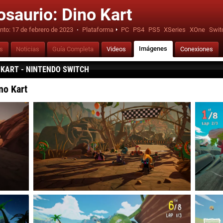
osaurio: Dino Kart
nto:
17 de febrero de 2023
·
Plataforma
PC
PS4
PS5
XSeries
XOne
Swit
Imágenes
is
Noticias
Guía Completa
Videos
Conexiones
 KART - NINTENDO SWITCH
no Kart