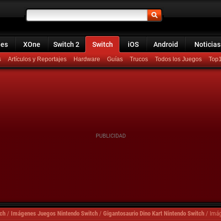
ies
XOne
Switch 2
Switch
iOS
Android
Noticias
s
Artículos y Reportajes
Hardware
Guías
Trucos
Todos los Juegos
Top
ch
/
Imágenes Juegos Nintendo Switch
/
Gigantosaurio Dino Kart Nintendo Switch
/
Imág