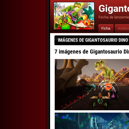
Gigant
Fecha de lanzamie
Ficha
Anális
IMÁGENES DE GIGANTOSAURIO DINO
7 imágenes de Gigantosaurio Di