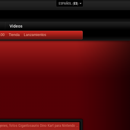
ESPAÑOL (
ES
)
Videos
100
Lanzamientos
enes, fotos Gigantosaurio Dino Kart para Nintendo Switch