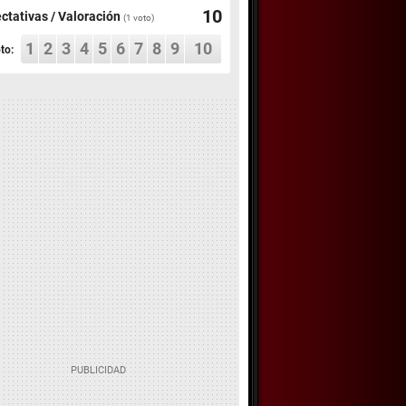
10
ctativas / Valoración
(
1
voto)
1
2
3
4
5
6
7
8
9
10
to: