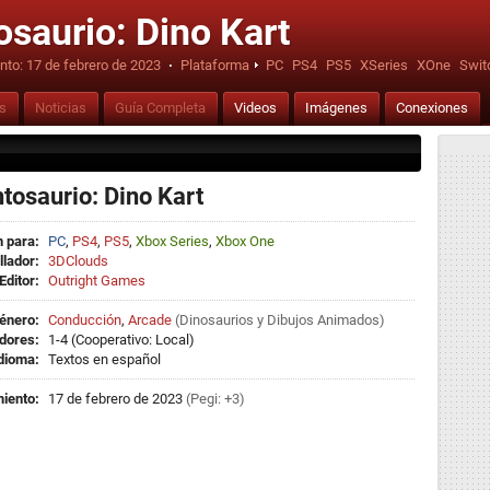
osaurio: Dino Kart
nto:
17 de febrero de 2023
·
Plataforma
PC
PS4
PS5
XSeries
XOne
Swit
is
Noticias
Guía Completa
Videos
Imágenes
Conexiones
tosaurio: Dino Kart
 para:
PC
,
PS4
,
PS5
,
Xbox Series
,
Xbox One
llador:
3DClouds
Editor:
Outright Games
énero:
Conducción
,
Arcade
(
Dinosaurios
y
Dibujos Animados
)
dores:
1-4 (Cooperativo: Local)
dioma:
Textos en español
iento:
17 de febrero de 2023
(Pegi: +3)