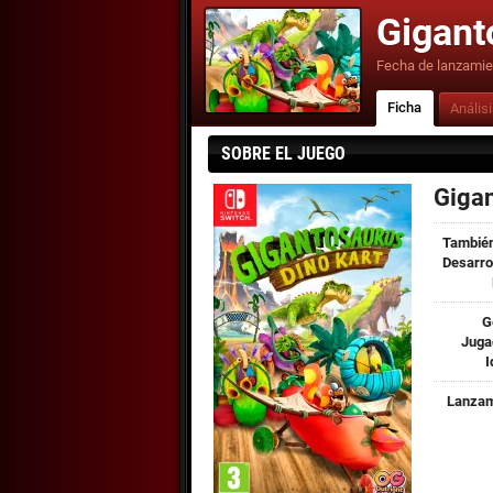
Gigant
Fecha de lanzamie
Ficha
Anális
SOBRE EL JUEGO
Gigan
También
Desarro
G
Juga
I
Lanzam