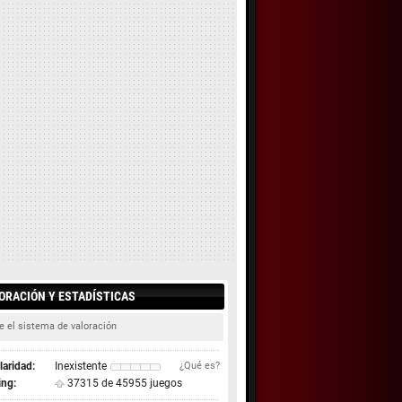
ORACIÓN Y ESTADÍSTICAS
e el sistema de valoración
aridad:
Inexistente
¿Qué es?
ing:
37315 de 45955 juegos