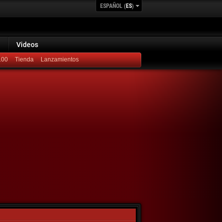
ESPAÑOL (
ES
)
Videos
100
Lanzamientos