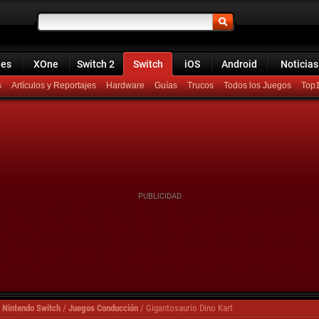
ies
XOne
Switch 2
Switch
iOS
Android
Noticias
s
Artículos y Reportajes
Hardware
Guías
Trucos
Todos los Juegos
Top
 Nintendo Switch
/
Juegos Conducción
/
Gigantosaurio Dino Kart