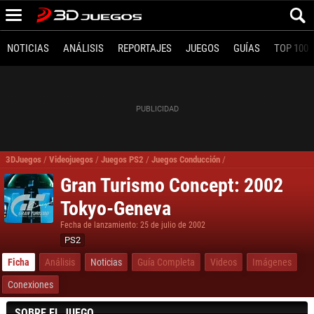
NOTICIAS
ANÁLISIS
REPORTAJES
JUEGOS
GUÍAS
TOP 100
3DJuegos
/
Videojuegos
/
Juegos PS2
/
Juegos Conducción
/
Gran Turismo Concept 
Gran Turismo Concept: 2002
Tokyo-Geneva
Fecha de lanzamiento: 25 de julio de 2002
PS2
Ficha
Análisis
Noticias
Guía Completa
Videos
Imágenes
Conexiones
SOBRE EL JUEGO