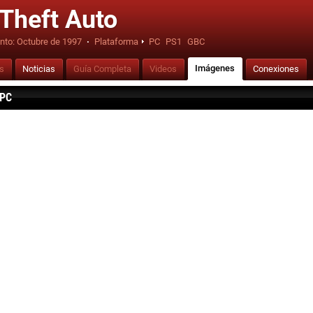
Theft Auto
nto:
Octubre de 1997
·
Plataforma
PC
PS1
GBC
Imágenes
is
Noticias
Guía Completa
Videos
Conexiones
 PC