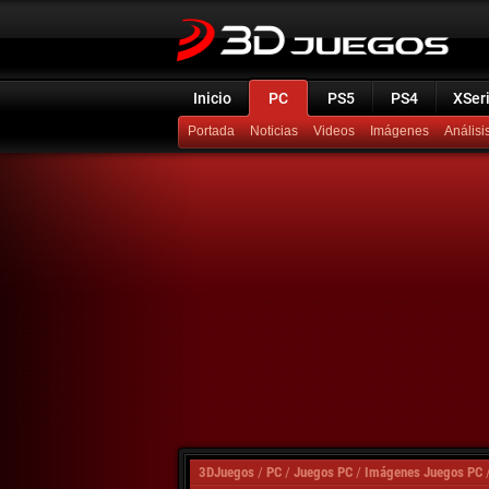
Inicio
PC
PS5
PS4
XSer
Portada
Noticias
Videos
Imágenes
Análisi
3DJuegos
/
PC
/
Juegos PC
/
Imágenes Juegos PC