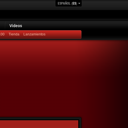
ESPAÑOL (
ES
)
Videos
100
Lanzamientos