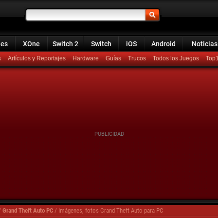
ies
XOne
Switch 2
Switch
iOS
Android
Noticias
s
Artículos y Reportajes
Hardware
Guías
Trucos
Todos los Juegos
Top
/
Grand Theft Auto PC
/
Imágenes, fotos Grand Theft Auto para PC