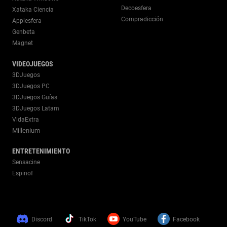
Decoesfera
Xataka Ciencia
Compradicción
Applesfera
Genbeta
Magnet
VIDEOJUEGOS
3DJuegos
3DJuegos PC
3DJuegos Guías
3DJuegos Latam
VidaExtra
Millenium
ENTRETENIMIENTO
Sensacine
Espinof
Discord
TikTok
YouTube
Facebook