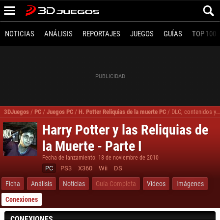
NOTICIAS
ANÁLISIS
REPORTAJES
JUEGOS
GUÍAS
TOP 100
3DJuegos
/
PC
/
Juegos PC
/
H. Potter Reliquias de la muerte PC
/
DLC, contenidos y expansiones H. Potter Reliquias de la muerte PC
Harry Potter y las Reliquias de
la Muerte - Parte I
Fecha de lanzamiento: 18 de noviembre de 2010
PC
PS3
X360
Wii
DS
Ficha
Análisis
Noticias
Guía Completa
Videos
Imágenes
Conexiones
CONEXIONES