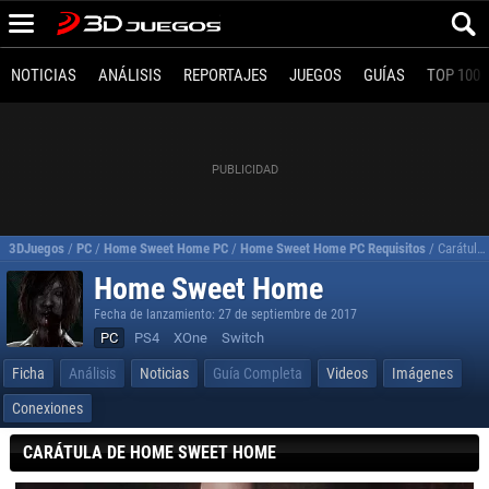
NOTICIAS
ANÁLISIS
REPORTAJES
JUEGOS
GUÍAS
TOP 100
3DJuegos
/
PC
/
Home Sweet Home PC
/
Home Sweet Home PC Requisitos
/
Carátula de Home Sweet Home para PC
Home Sweet Home
Fecha de lanzamiento: 27 de septiembre de 2017
PC
PS4
XOne
Switch
Ficha
Análisis
Noticias
Guía Completa
Videos
Imágenes
Conexiones
CARÁTULA DE HOME SWEET HOME