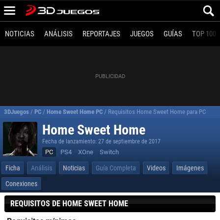
NOTICIAS
ANÁLISIS
REPORTAJES
JUEGOS
GUÍAS
TOP 100
3DJuegos
/
PC
/
Home Sweet Home PC
/
Requisitos Home Sweet Home para PC
Home Sweet Home
Fecha de lanzamiento: 27 de septiembre de 2017
PC
PS4
XOne
Switch
Ficha
Análisis
Noticias
Guía Completa
Videos
Imágenes
Conexiones
REQUISITOS DE HOME SWEET HOME