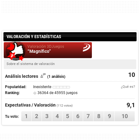
VALORACIÓN Y ESTADÍSTICAS
Valoración 3DJuegos
“Magnífico”
Sobre el sistema de valoración
10
Análisis lectores
(1 análisis)
Popularidad:
Inexistente
¿Qué es?
Ranking:
36364 de 45955 juegos
9,1
Expectativas / Valoración
(
112
votos)
1
2
3
4
5
6
7
8
9
10
Tu voto: