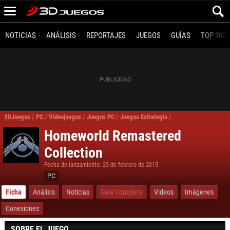
NOTICIAS
ANÁLISIS
REPORTAJES
JUEGOS
GUÍAS
TOP 100
3DJuegos
/
PC
/
Videojuegos
/
Juegos PC
/
Juegos Estrategia
/
Homeworld Remastere
Homeworld Remastered
Collection
Fecha de lanzamiento: 25 de febrero de 2015
PC
Ficha
Análisis
Noticias
Guía Completa
Videos
Imágenes
Conexiones
SOBRE EL JUEGO