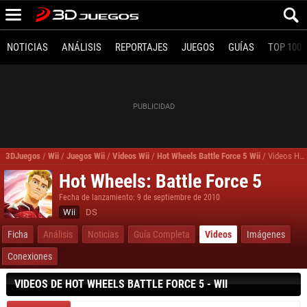
NOTICIAS
ANÁLISIS
REPORTAJES
JUEGOS
GUÍAS
TOP 100
3DJuegos
/
Wii
/
Juegos Wii
/
Videos Wii
/
Hot Wheels Battle Force 5 Wii
/
Videos Hot Wheels Battle Force 5
Hot Wheels: Battle Force 5
Fecha de lanzamiento: 9 de septiembre de 2010
Wii
DS
Ficha
Análisis
Noticias
Guía Completa
Videos
Imágenes
Conexiones
VIDEOS DE HOT WHEELS BATTLE FORCE 5 - WII