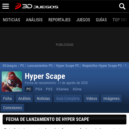
NOTICIAS
ANÁLISIS
REPORTAJES
JUEGOS
GUÍAS
TOP 100
3DJuegos
/
PC
/
Lanzamientos PC
/
Hyper Scape PC
/
Requisitos Hyper Scape PC
/
Fecha de Lanzamiento de Hyper Scape
Hyper Scape
Fecha de lanzamiento: 11 de agosto de 2020
PC
PS4
PS5
XSeries
XOne
Ficha
Análisis
Noticias
Guía Completa
Videos
Imágenes
Conexiones
FECHA DE LANZAMIENTO DE HYPER SCAPE