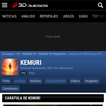
NOTICIAS
ANÁLISIS
REPORTAJES
JUEGOS
GUÍAS
TOP 100
3DJuegos
/
PC
/
KEMURI PC
/
KEMURI PC Requisitos
/
Carátula de KEMURI para PC
KEMURI
Fecha de lanzamiento: 2027 (Por determinar)
PC
PS5
Ficha
Análisis
Noticias
Guía Completa
Videos
Imágenes
Conexiones
CARÁTULA DE KEMURI