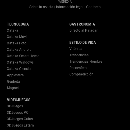
WEBEDIA
Sobre la revista
Información legal
Contacto
|
|
TECNOLOGÍA
GASTRONOMÍA
Xataka
Directo al Paladar
Xataka Móvil
ESTILO DE VIDA
Xataka Foto
Vitónica
Xataka Android
Trendencias
Xataka Smart Home
Trendencias Hombre
Xataka Windows
Decoesfera
Xataka Ciencia
Compradicción
Applesfera
Genbeta
Magnet
VIDEOJUEGOS
3DJuegos
3DJuegos PC
3DJuegos Guías
3DJuegos Latam