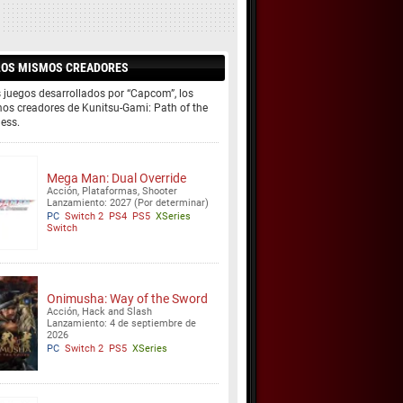
LOS MISMOS CREADORES
 juegos desarrollados por “Capcom”, los
os creadores de Kunitsu-Gami: Path of the
ess.
Mega Man: Dual Override
Acción, Plataformas, Shooter
Lanzamiento: 2027 (Por determinar)
PC
Switch 2
PS4
PS5
XSeries
Switch
Onimusha: Way of the Sword
Acción, Hack and Slash
Lanzamiento: 4 de septiembre de
2026
PC
Switch 2
PS5
XSeries