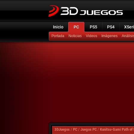
Inicio
PC
PS5
PS4
XSer
Portada
Noticias
Videos
Imágenes
Análisi
3DJuegos
/
PC
/
Juegos PC
/
Kunitsu-Gami Path of