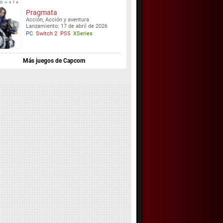
Pragmata
Acción, Acción y aventura
Lanzamiento: 17 de abril de 2026
PC
Switch 2
PS5
XSeries
Más juegos de Capcom