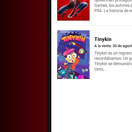
Spiderman protagoni
Games, los autores d
PS4. La historia de e
Tinykin
A la venta: 30 de agos
Tinykin es un regres
recordábamos. Un gé
Tinykin se demuestra
caso,...