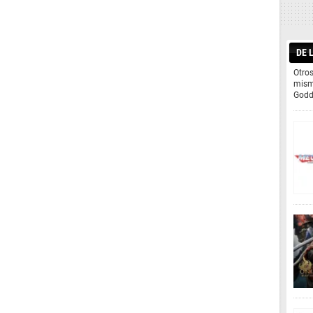
DE 
Otros
mism
Godd