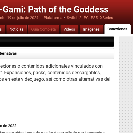
-Gami: Path of the Goddess
nto:
19 de julio de 2024
·
Plataforma
Switch 2
PC
PS5
XSeries
Conexiones
is
Noticias
Guía Completa
Videos
Imágenes
ternativas
nexiones o contenidos adicionales vinculados con
". Expansiones, packs, contenidos descargables,
os en este videojuego, así como otras alternativas del
to de 2022