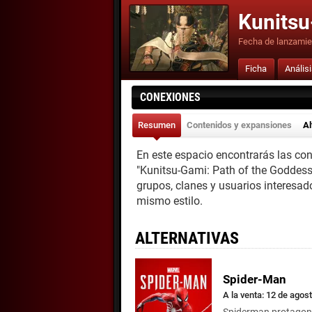
Kunitsu
Fecha de lanzamie
Ficha
Anális
CONEXIONES
Resumen
Contenidos y expansiones
Al
En este espacio encontrarás las co
"Kunitsu-Gami: Path of the Goddess
grupos, clanes y usuarios interesad
mismo estilo.
ALTERNATIVAS
Spider-Man
A la venta: 12 de agos