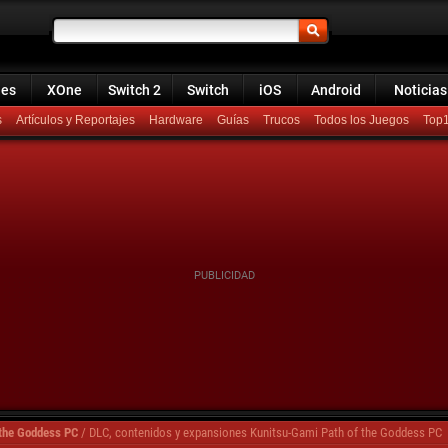
ies
XOne
Switch 2
Switch
iOS
Android
Noticias
s
Artículos y Reportajes
Hardware
Guías
Trucos
Todos los Juegos
Top
 the Goddess PC
/
DLC, contenidos y expansiones Kunitsu-Gami Path of the Goddess PC