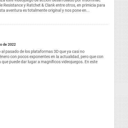
za este videojuego de acción desarrollado por Insomniac
e Resistance y Ratchet & Clank entre otros, en primicia para
sta aventura es totalmente original y nos pone en...
to de 2022
o al pasado de los plataformas 3D que ya casi no
nero con pocos exponentes en la actualidad, pero que con
 que puede dar lugar a magníficos videojuegos. En este