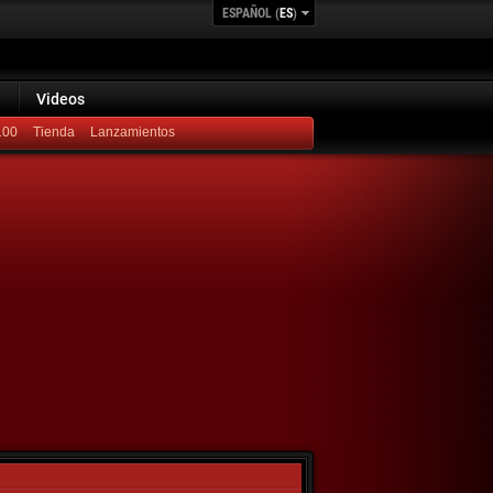
ESPAÑOL (
ES
)
Videos
100
Lanzamientos