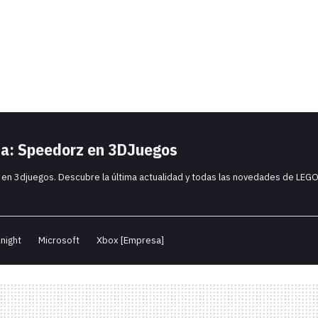
ma: Speedorz en 3DJuegos
 en 3djuegos. Descubre la última actualidad y todas las novedades de LEG
night
Microsoft
Xbox [Empresa]