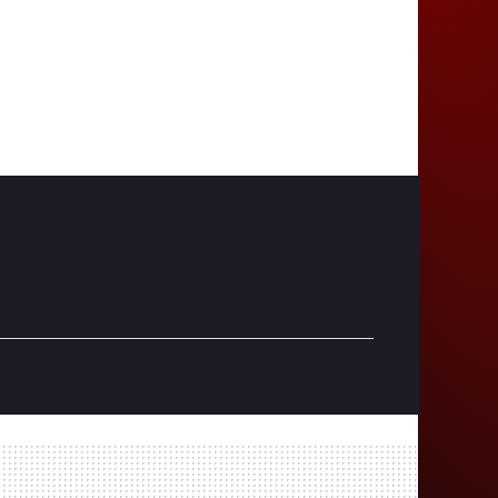
RSS
Disc
Tikt
pp
ok
am
ord
ok
O