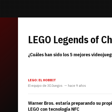
Mandos y Joyst
Selección
Todo hardware
Trivia
Juegos Online
—
LEGO Legends of Ch
Equipo editorial
¿Cuáles han sido los 5 mejores videojue
Contacta con nosotros
LEGO: EL HOBBIT
El equipo de 3DJuegos
hace 9 años
Warner Bros. estaría preparando su propi
Whatsapp
Twitch
TikTok
Instagram
Facebook
Twitter
YouTube
RSS
Discord
LEGO con tecnología NFC