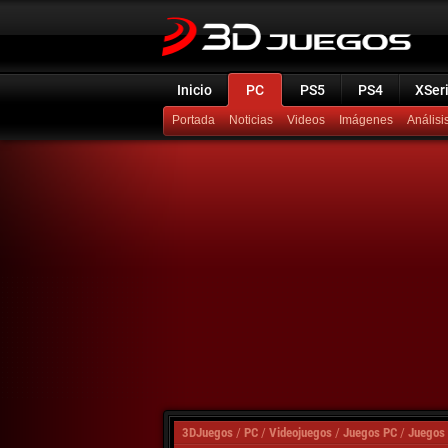
Inicio
PC
PS5
PS4
XSer
Portada
Noticias
Videos
Imágenes
Análisi
3DJuegos
/
PC
/
Videojuegos
/
Juegos PC
/
Juegos