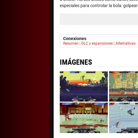
especiales para controlar la bola: golpea
Conexiones
Resumen
|
DLC y expansiones
|
Alternativas
IMÁGENES