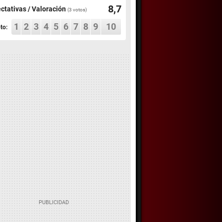
8,7
ctativas / Valoración
(
3
votos)
1
2
3
4
5
6
7
8
9
10
to: