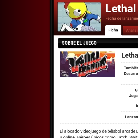
Lethal
Fecha de lanzamie
Ficha
Anális
SOBRE EL JUEGO
Letha
También
Desarro
G
Juga
I
Lanzam
El alocado videojuego de béisbol arcade L
u online. Héroes únicos como Latch, Swi