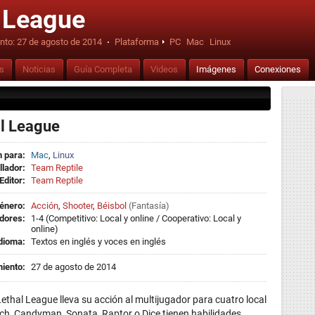
 League
nto:
27 de agosto de 2014
·
Plataforma
PC
Mac
Linux
is
Noticias
Guía Completa
Videos
Imágenes
Conexiones
l League
 para:
Mac
,
Linux
llador:
Team Reptile
Editor:
Team Reptile
énero:
Acción
,
Shooter
,
Béisbol
(
Fantasía
)
dores:
1-4 (Competitivo: Local y online / Cooperativo: Local y
online)
dioma:
Textos en inglés y voces en inglés
iento:
27 de agosto de 2014
ethal League lleva su acción al multijugador para cuatro local
tch, Candyman, Sonata, Raptor o Dice tienen habilidades