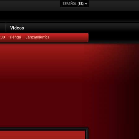
ESPAÑOL (
ES
)
Videos
100
Lanzamientos