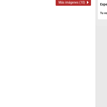
Más imágenes (10)
Expe
Tu vo