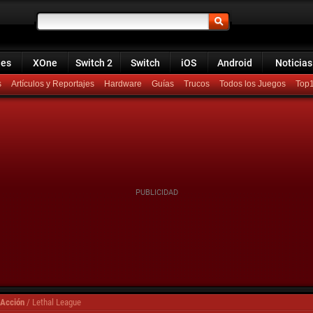
ies
XOne
Switch 2
Switch
iOS
Android
Noticias
s
Artículos y Reportajes
Hardware
Guías
Trucos
Todos los Juegos
Top
 Acción
/
Lethal League