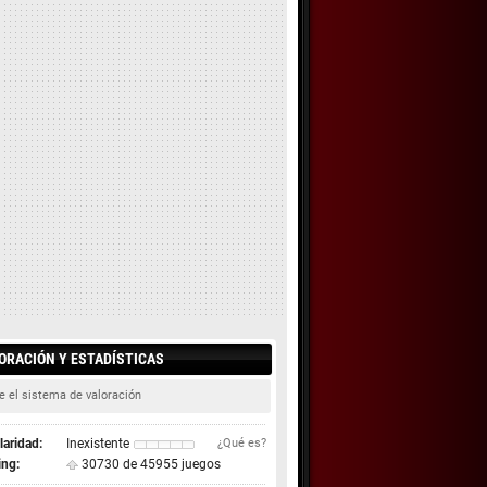
ORACIÓN Y ESTADÍSTICAS
e el sistema de valoración
aridad:
Inexistente
¿Qué es?
ing:
30730 de 45955 juegos