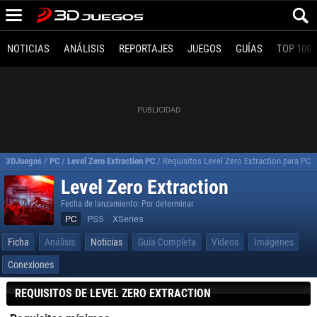
NOTICIAS
ANÁLISIS
REPORTAJES
JUEGOS
GUÍAS
TOP 100
3DJuegos
/
PC
/
Level Zero Extraction PC
/
Requisitos Level Zero Extraction para PC
Level Zero Extraction
Fecha de lanzamiento: Por determinar
PC
PS5
XSeries
Ficha
Análisis
Noticias
Guía Completa
Videos
Imágenes
Conexiones
REQUISITOS DE LEVEL ZERO EXTRACTION