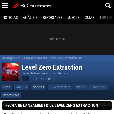
NOTICIAS
ANÁLISIS
REPORTAJES
JUEGOS
GUÍAS
TOP 100
3DJuegos
/
PC
/
Lanzamientos PC
/
Level Zero Extraction PC
/
Requisitos Level Zero E
Level Zero Extraction
Fecha de lanzamiento: Por determinar
PC
PS5
XSeries
Ficha
Análisis
Noticias
Guía Completa
Videos
Imágenes
Conexiones
FECHA DE LANZAMIENTO DE LEVEL ZERO EXTRACTION