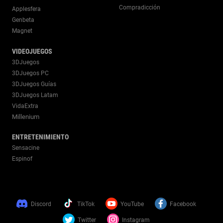
Compradicción
Applesfera
Genbeta
Magnet
VIDEOJUEGOS
3DJuegos
3DJuegos PC
3DJuegos Guías
3DJuegos Latam
VidaExtra
Millenium
ENTRETENIMIENTO
Sensacine
Espinof
Discord
TikTok
YouTube
Facebook
Twitter
Instagram