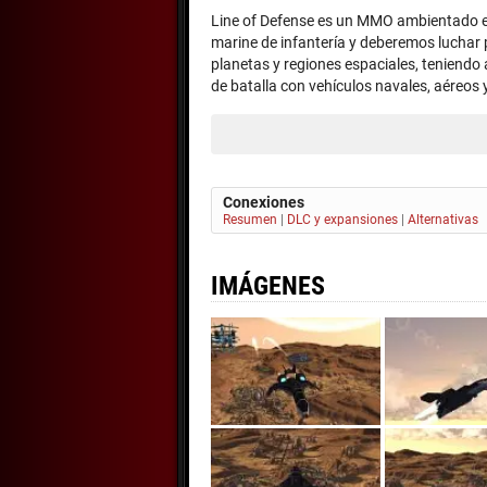
Line of Defense es un MMO ambientado en 
marine de infantería y deberemos luchar p
planetas y regiones espaciales, teniend
de batalla con vehículos navales, aéreos y
Conexiones
Resumen
|
DLC y expansiones
|
Alternativas
IMÁGENES