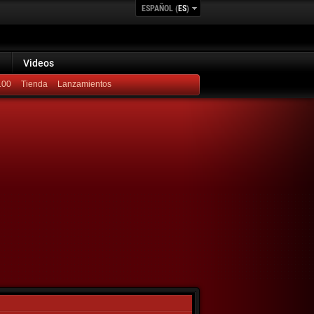
ESPAÑOL (
ES
)
Videos
100
Lanzamientos