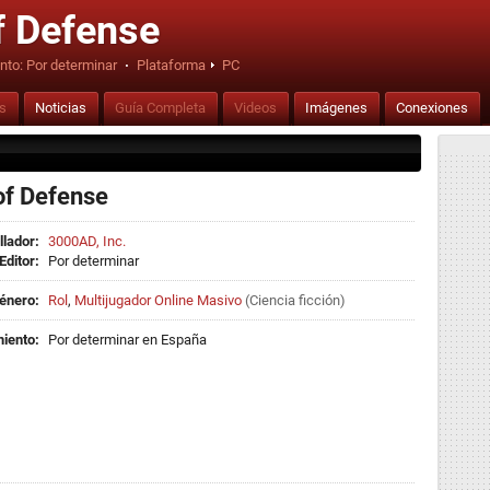
f Defense
nto:
Por determinar
·
Plataforma
PC
is
Noticias
Guía Completa
Videos
Imágenes
Conexiones
of Defense
llador:
3000AD, Inc.
Editor:
Por determinar
énero:
Rol
,
Multijugador Online Masivo
(
Ciencia ficción
)
iento:
Por determinar en España