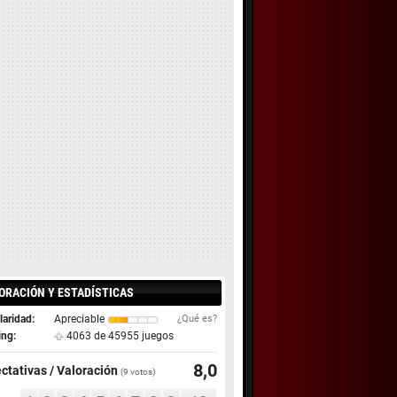
ORACIÓN Y ESTADÍSTICAS
aridad:
Apreciable
¿Qué es?
ing:
4063 de 45955 juegos
8,0
ctativas / Valoración
(
9
votos)