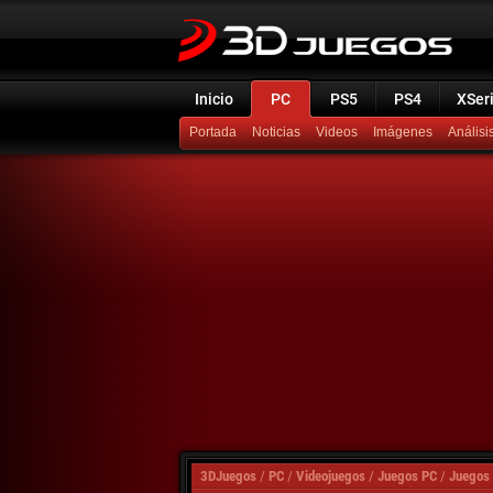
Inicio
PC
PS5
PS4
XSer
Portada
Noticias
Videos
Imágenes
Análisi
3DJuegos
/
PC
/
Videojuegos
/
Juegos PC
/
Juegos 