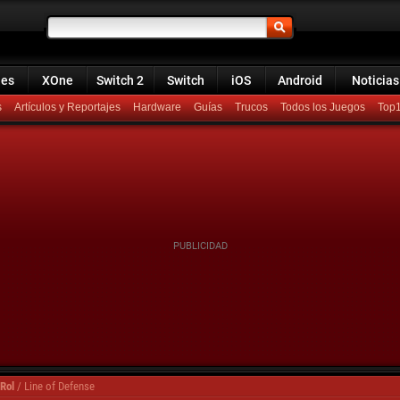
ies
XOne
Switch 2
Switch
iOS
Android
Noticias
s
Artículos y Reportajes
Hardware
Guías
Trucos
Todos los Juegos
Top
Rol
/
Line of Defense