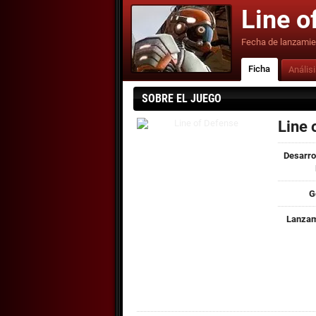
Line o
Fecha de lanzamie
Ficha
Anális
SOBRE EL JUEGO
Line 
Desarro
G
Lanzam