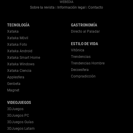
WEBEDIA
Sobre la revista
Información legal
Contacto
|
|
TECNOLOGÍA
GASTRONOMÍA
Xataka
Directo al Paladar
Xataka Móvil
ESTILO DE VIDA
Xataka Foto
Vitónica
Xataka Android
Trendencias
Xataka Smart Home
Trendencias Hombre
Xataka Windows
Decoesfera
Xataka Ciencia
Compradicción
Applesfera
Genbeta
Magnet
VIDEOJUEGOS
3DJuegos
3DJuegos PC
3DJuegos Guías
3DJuegos Latam