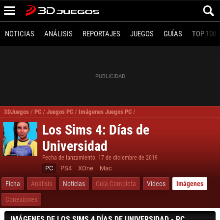
NOTICIAS
ANÁLISIS
REPORTAJES
JUEGOS
GUÍAS
TOP 100
3DJuegos
/
PC
/
Juegos PC
/
Imágenes Juegos PC
/
Los Sims 4 Días de Universidad 
Los Sims 4: Días de
Universidad
Fecha de lanzamiento: 17 de diciembre de 2019
PC
PS4
XOne
Mac
Ficha
Análisis
Noticias
Guía Completa
Videos
Imágenes
Conexiones
IMÁGENES DE LOS SIMS 4 DÍAS DE UNIVERSIDAD - PC