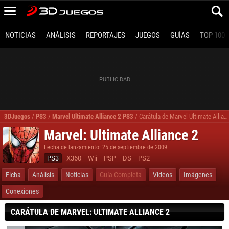
NOTICIAS
ANÁLISIS
REPORTAJES
JUEGOS
GUÍAS
TOP 100
3DJuegos
/
PS3
/
Marvel Ultimate Alliance 2 PS3
/
Carátula de Marvel Ultimate Alliance 2 para PS3
Marvel: Ultimate Alliance 2
Fecha de lanzamiento: 25 de septiembre de 2009
PS3
X360
Wii
PSP
DS
PS2
Ficha
Análisis
Noticias
Guía Completa
Videos
Imágenes
Conexiones
CARÁTULA DE MARVEL: ULTIMATE ALLIANCE 2