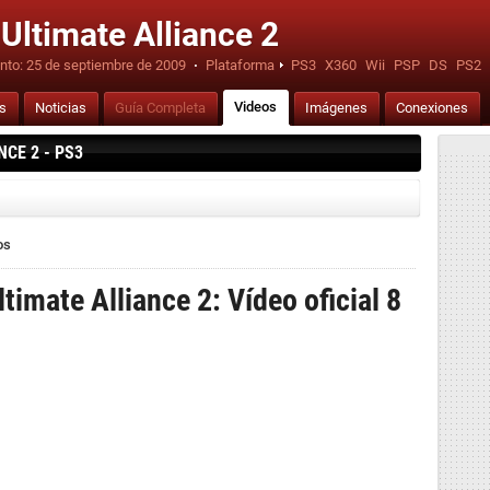
 Ultimate Alliance 2
nto:
25 de septiembre de 2009
·
Plataforma
PS3
X360
Wii
PSP
DS
PS2
Videos
is
Noticias
Guía Completa
Imágenes
Conexiones
CE 2 - PS3
os
timate Alliance 2: Vídeo oficial 8