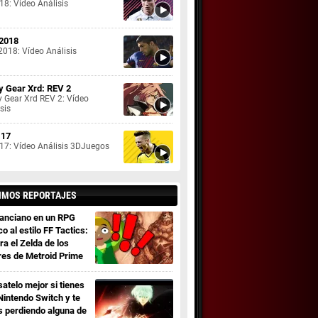
18: Vídeo Análisis
2018
2018: Vídeo Análisis
ty Gear Xrd: REV 2
y Gear Xrd REV 2: Vídeo
sis
 17
 17: Vídeo Análisis 3DJuegos
IMOS REPORTAJES
 anciano en un RPG
co al estilo FF Tactics:
ra el Zelda de los
res de Metroid Prime
satelo mejor si tienes
Nintendo Switch y te
s perdiendo alguna de