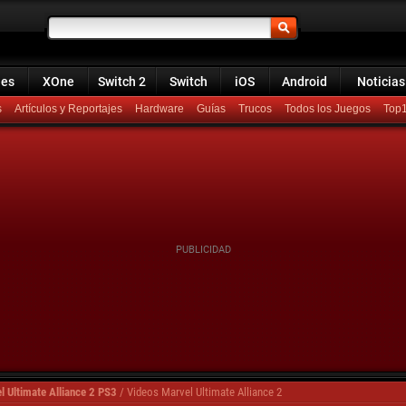
ies
XOne
Switch 2
Switch
iOS
Android
Noticias
s
Artículos y Reportajes
Hardware
Guías
Trucos
Todos los Juegos
Top
l Ultimate Alliance 2 PS3
/
Videos Marvel Ultimate Alliance 2