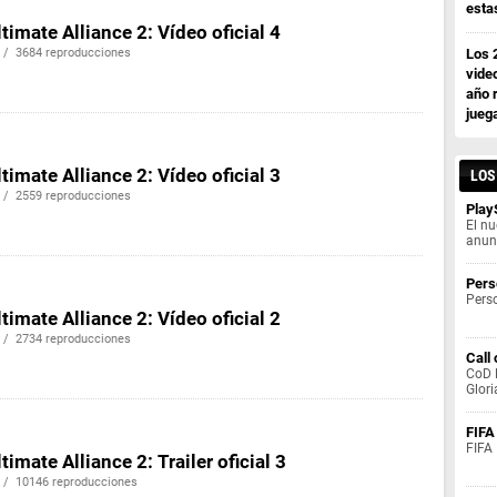
esta
timate Alliance 2: Vídeo oficial 4
 / 3684 reproducciones
Los 
vide
año 
jueg
timate Alliance 2: Vídeo oficial 3
LOS
 / 2559 reproducciones
Play
El nu
anun
Pers
Perso
timate Alliance 2: Vídeo oficial 2
 / 2734 reproducciones
Call
CoD B
Glori
FIFA
FIFA 
timate Alliance 2: Trailer oficial 3
 / 10146 reproducciones