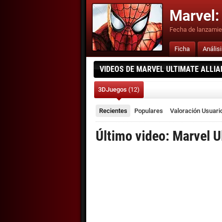
Marvel:
Fecha de lanzamie
Ficha
Anális
VIDEOS DE MARVEL ULTIMATE ALLIAN
3DJuegos
(12)
Recientes
Populares
Valoración
Usuari
Último video: Marvel Ul