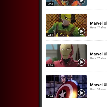
0:43
Marvel Ul
Hace 17 años
0:38
Marvel Ul
Hace 17 años
1:56
Marvel Ul
Hace 18 años
0:44