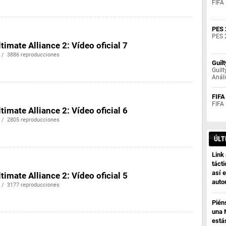
FIFA 
PES 
PES 
timate Alliance 2: Vídeo oficial 7
 / 3886 reproducciones
Guil
Guilt
Análi
FIFA
FIFA
timate Alliance 2: Vídeo oficial 6
 / 2805 reproducciones
ÚLT
Link
tácti
así e
timate Alliance 2: Vídeo oficial 5
auto
 / 3177 reproducciones
Pién
una 
está