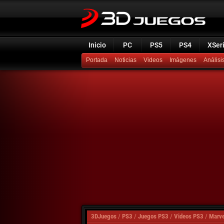
Inicio
PC
PS5
PS4
XSer
Portada
Noticias
Videos
Imágenes
Análisi
3DJuegos
/
PS3
/
Juegos PS3
/
Videos PS3
/
Marve