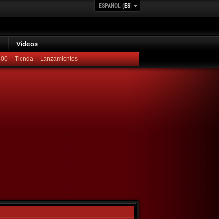
ESPAÑOL (
ES
)
Videos
100
Lanzamientos