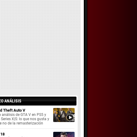
EO ANÁLISIS
d Theft Auto V
 análisis de GTA V en PS5 y
Series X|S: lo que nos gusta y
e no de la remasterización
 18