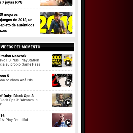
s 7 joyas RPG
20 mejores
ojuegos de 2018, un
repleto de auténticos
azos
 VIDEOS DEL MOMENTO
Station Network
evo PS Plus: PlayStation
cia su propio Game Pass
ona 5
na 5: Vídeo Análisis
 of Duty: Black Ops 3
lack Ops 3: "Alcanza la
a"
 16
16: Play Beautiful