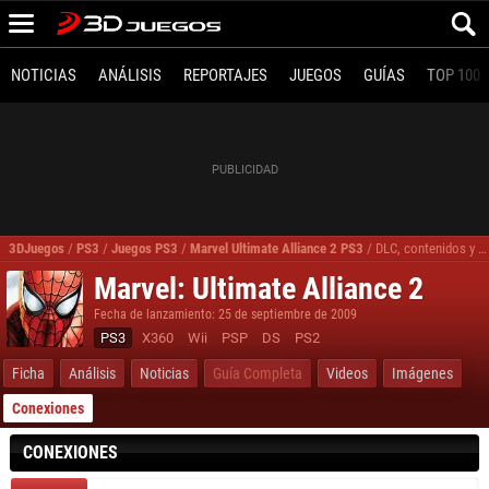
NOTICIAS
ANÁLISIS
REPORTAJES
JUEGOS
GUÍAS
TOP 100
3DJuegos
/
PS3
/
Juegos PS3
/
Marvel Ultimate Alliance 2 PS3
/
DLC, contenidos y expansiones Marvel Ultimate Alliance 2 PS3
Marvel: Ultimate Alliance 2
Fecha de lanzamiento: 25 de septiembre de 2009
PS3
X360
Wii
PSP
DS
PS2
Ficha
Análisis
Noticias
Guía Completa
Videos
Imágenes
Conexiones
CONEXIONES