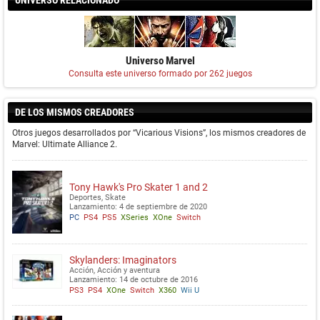
UNIVERSO RELACIONADO
Universo Marvel
Consulta este universo formado por 262 juegos
DE LOS MISMOS CREADORES
Otros juegos desarrollados por “Vicarious Visions”, los mismos creadores de
Marvel: Ultimate Alliance 2.
Tony Hawk's Pro Skater 1 and 2
Deportes, Skate
Lanzamiento: 4 de septiembre de 2020
PC
PS4
PS5
XSeries
XOne
Switch
Skylanders: Imaginators
Acción, Acción y aventura
Lanzamiento: 14 de octubre de 2016
PS3
PS4
XOne
Switch
X360
Wii U