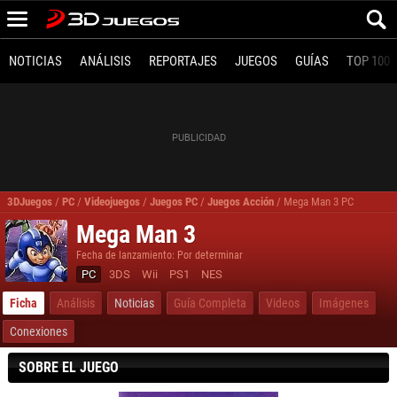
NOTICIAS
ANÁLISIS
REPORTAJES
JUEGOS
GUÍAS
TOP 100
3DJuegos
/
PC
/
Videojuegos
/
Juegos PC
/
Juegos Acción
/
Mega Man 3 PC
Mega Man 3
Fecha de lanzamiento: Por determinar
PC
3DS
Wii
PS1
NES
Ficha
Análisis
Noticias
Guía Completa
Videos
Imágenes
Conexiones
SOBRE EL JUEGO