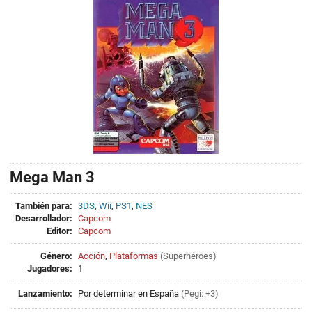
Mega Man 3
También para:
3DS
,
Wii
,
PS1
,
NES
Desarrollador:
Capcom
Editor:
Capcom
Género:
Acción
,
Plataformas
(
Superhéroes
)
Jugadores:
1
Lanzamiento:
Por determinar en España
(Pegi: +3)