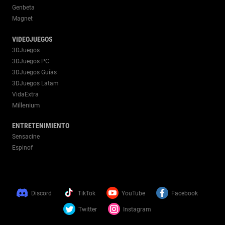
Genbeta
Magnet
VIDEOJUEGOS
3DJuegos
3DJuegos PC
3DJuegos Guías
3DJuegos Latam
VidaExtra
Millenium
ENTRETENIMIENTO
Sensacine
Espinof
Discord
TikTok
YouTube
Facebook
Twitter
Instagram