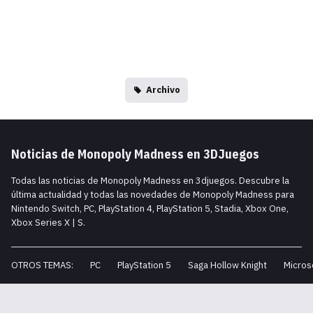
Archivo
Noticias de Monopoly Madness en 3DJuegos
Todas las noticias de Monopoly Madness en 3djuegos. Descubre la
última actualidad y todas las novedades de Monopoly Madness para
Nintendo Switch, PC, PlayStation 4, PlayStation 5, Stadia, Xbox One,
Xbox Series X | S.
OTROS TEMAS:
PC
PlayStation 5
Saga Hollow Knight
Micros