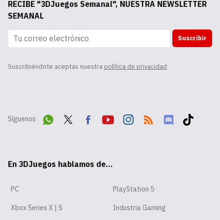
RECIBE "3DJuegos Semanal", NUESTRA NEWSLETTER
SEMANAL
Suscribir
Suscribiéndote aceptas nuestra
política de privacidad
Síguenos
Wha
Twit
Fac
Yout
Inst
RSS
Disc
Tikt
tsA
ter
ebo
ube
agr
ord
ok
En 3DJuegos hablamos de...
pp
ok
am
PC
PlayStation 5
Xbox Series X | S
Industria Gaming