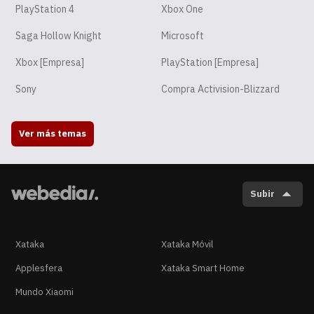
PlayStation 4
Xbox One
Saga Hollow Knight
Microsoft
Xbox [Empresa]
PlayStation [Empresa]
Sony
Compra Activision-Blizzard
Ver más temas
Subir
Xataka
Xataka Móvil
Applesfera
Xataka Smart Home
Mundo Xiaomi