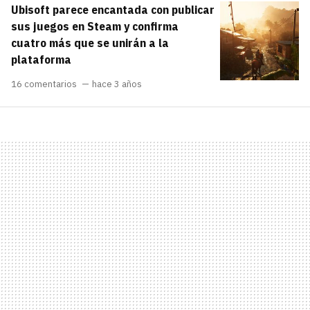
Ubisoft parece encantada con publicar
carácter inicial), pero no mayúsculas, espacios,
¿Todavía no tienes cuenta?
tildes o caracteres especiales.
sus juegos en Steam y confirma
cuatro más que se unirán a la
He leído y acepto la
politica de
Regístrate gratis
plataforma
privacidad y de participación
16 comentarios
hace 3 años
Registrarse en 3DJuegos
El inicio de sesión con Facebook ya no está
disponible, pero puedes seguir usando tu cuenta
de 3DJuegos:
Entra con Google
Recupera tu acceso con Facebook
¿Ya tienes cuenta?
Entra en 3DJuegos