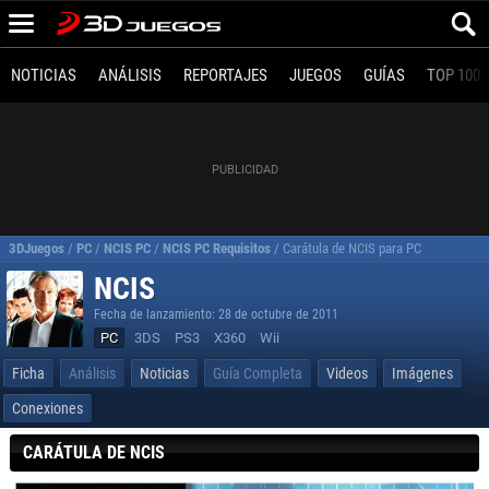
NOTICIAS
ANÁLISIS
REPORTAJES
JUEGOS
GUÍAS
TOP 100
3DJuegos
/
PC
/
NCIS PC
/
NCIS PC Requisitos
/
Carátula de NCIS para PC
NCIS
Fecha de lanzamiento: 28 de octubre de 2011
PC
3DS
PS3
X360
Wii
Ficha
Análisis
Noticias
Guía Completa
Videos
Imágenes
Conexiones
CARÁTULA DE NCIS