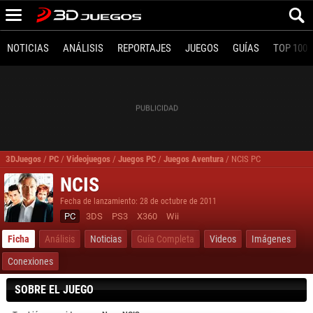
NOTICIAS
ANÁLISIS
REPORTAJES
JUEGOS
GUÍAS
TOP 100
3DJuegos
/
PC
/
Videojuegos
/
Juegos PC
/
Juegos Aventura
/
NCIS PC
NCIS
Fecha de lanzamiento: 28 de octubre de 2011
PC
3DS
PS3
X360
Wii
Ficha
Análisis
Noticias
Guía Completa
Videos
Imágenes
Conexiones
SOBRE EL JUEGO