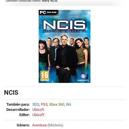
También conocido como:
Navy NCIS
NCIS
También para:
3DS
,
PS3
,
Xbox 360
,
Wii
Desarrollador:
Ubisoft
Editor:
Ubisoft
Género:
Aventura
(
Misterio
)