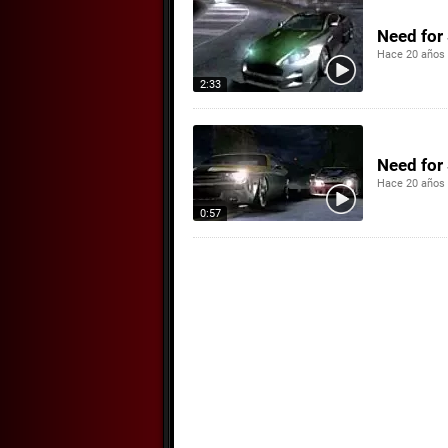
Need for 
Hace 20 años
2:33
Need for 
Hace 20 años
0:57