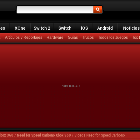
ies
XOne
Switch 2
Switch
iOS
Android
Noticias
s
Artículos y Reportajes
Hardware
Guías
Trucos
Todos los Juegos
Top
Xbox 360
/
Need for Speed Carbono Xbox 360
/
Videos Need for Speed Carbono