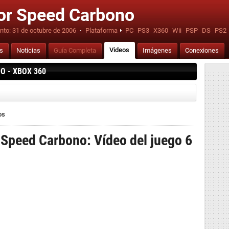
or Speed Carbono
nto:
31 de octubre de 2006
·
Plataforma
PC
PS3
X360
Wii
PSP
DS
PS2
Videos
is
Noticias
Guía Completa
Imágenes
Conexiones
O - XBOX 360
os
 Speed Carbono: Vídeo del juego 6