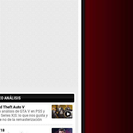
EO ANÁLISIS
d Theft Auto V
 análisis de GTA V en PS5 y
Series X|S: lo que nos gusta y
e no de la remasterización
 18