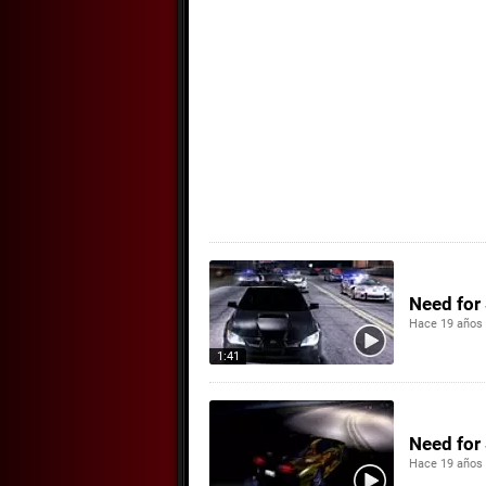
Need for
Hace 19 años
1:41
Need for
Hace 19 años