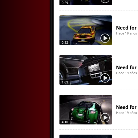
0:29
Need for
Hace 19 años
0:32
Need for 
Hace 19 años
1:03
Need for
Hace 19 años
4:10