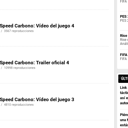
FIFA 
PES 
PES 
 Speed Carbono: Vídeo del juego 4
 / 3567 reproducciones
Rise
Rise 
Anál
FIFA
FIFA
Speed Carbono: Trailer oficial 4
 / 10998 reproducciones
ÚLT
Link
tácti
así e
 Speed Carbono: Vídeo del juego 3
auto
 / 4810 reproducciones
Pién
una 
está