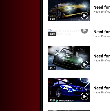
Need for
Hace 19 años
1:40
Need for
1:50
Hace 19 años
Need for 
Hace 19 años
1:27
Need for
Hace 19 años
1:58