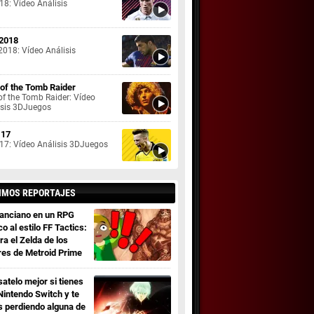
18: Vídeo Análisis
2018
2018: Vídeo Análisis
 of the Tomb Raider
of the Tomb Raider: Vídeo
isis 3DJuegos
 17
 17: Vídeo Análisis 3DJuegos
IMOS REPORTAJES
 anciano en un RPG
co al estilo FF Tactics:
ra el Zelda de los
res de Metroid Prime
satelo mejor si tienes
Nintendo Switch y te
s perdiendo alguna de