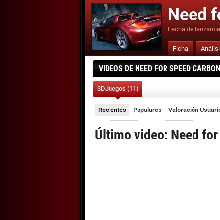
Need f
Fecha de lanzamie
Ficha
Anális
VIDEOS DE NEED FOR SPEED CARBON
3DJuegos
(11)
Recientes
Populares
Valoración
Usuari
Último video: Need for