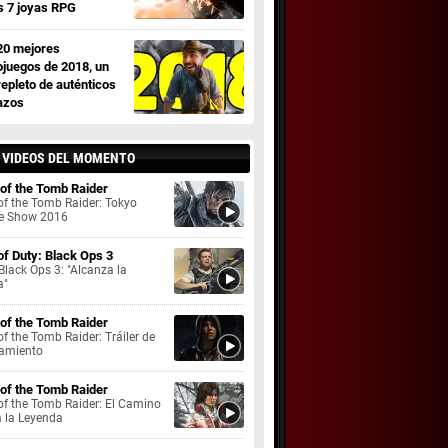
s 7 joyas RPG
20 mejores
ojuegos de 2018, un
repleto de auténticos
azos
 VIDEOS DEL MOMENTO
 of the Tomb Raider
of the Tomb Raider: Tokyo
 Show 2016
 of Duty: Black Ops 3
lack Ops 3: "Alcanza la
a"
 of the Tomb Raider
of the Tomb Raider: Tráiler de
amiento
 of the Tomb Raider
of the Tomb Raider: El Camino
a la Leyenda