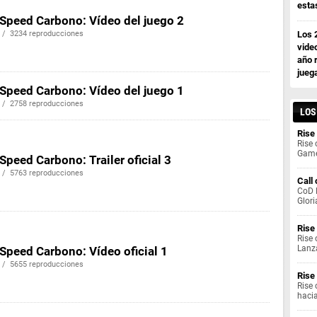
esta
 Speed Carbono: Vídeo del juego 2
 / 3234 reproducciones
Los 
vide
año 
jueg
 Speed Carbono: Vídeo del juego 1
 / 2758 reproducciones
LOS
Rise
Rise 
Game
Speed Carbono: Trailer oficial 3
 / 5763 reproducciones
Call
CoD B
Glori
Rise
Rise 
Lanz
 Speed Carbono: Vídeo oficial 1
 / 5655 reproducciones
Rise
Rise 
haci