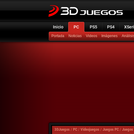
Inicio
PC
PS5
PS4
XSer
Portada
Noticias
Videos
Imágenes
Análisi
3DJuegos
/
PC
/
Videojuegos
/
Juegos PC
/
Juegos 