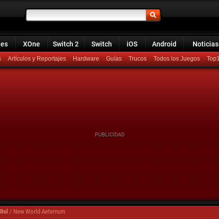
ies
XOne
Switch 2
Switch
iOS
Android
Noticias
s
Artículos y Reportajes
Hardware
Guías
Trucos
Todos los Juegos
Top
Rol
/
New World Aeternum