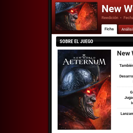
New Wo
Reedición
·
Fecha
Ficha
Anális
SOBRE EL JUEGO
New 
También
Desarro
G
Juga
I
Lanzam