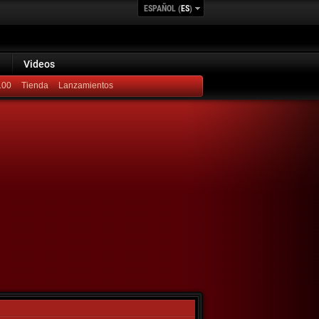
ESPAÑOL (
ES
)
Videos
100
Lanzamientos