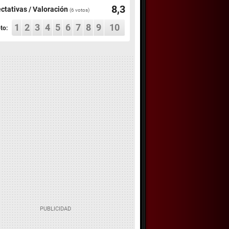
8,3
ctativas / Valoración
(
6
votos)
1
2
3
4
5
6
7
8
9
10
to: