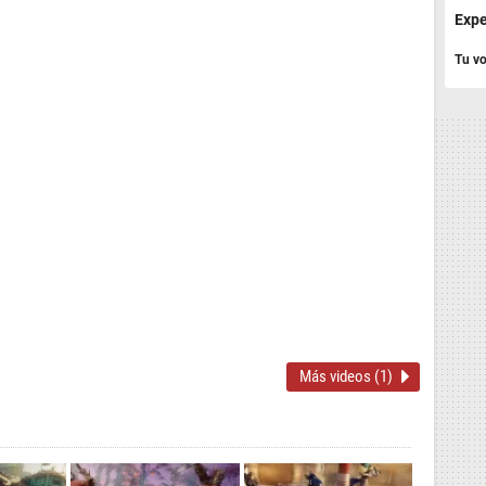
Expe
Tu vo
Más videos (1)