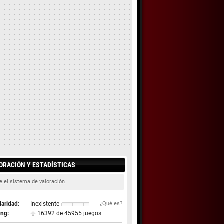
ORACIÓN Y ESTADÍSTICAS
e el sistema de valoración
aridad:
Inexistente
¿Qué es?
ing:
16392 de 45955 juegos