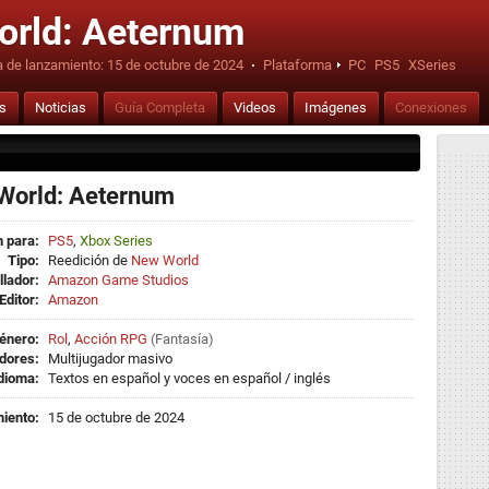
rld: Aeternum
 de lanzamiento:
15 de octubre de 2024
·
Plataforma
PC
PS5
XSeries
is
Noticias
Guía Completa
Videos
Imágenes
Conexiones
World: Aeternum
 para:
PS5
,
Xbox Series
Tipo:
Reedición de
New World
llador:
Amazon Game Studios
Editor:
Amazon
énero:
Rol
,
Acción RPG
(
Fantasía
)
dores:
Multijugador masivo
dioma:
Textos en español y voces en español / inglés
iento:
15 de octubre de 2024