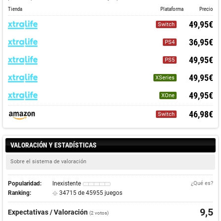
Tienda
Plataforma
Precio
49,95€
Switch
36,95€
PS4
49,95€
PS5
49,95€
XSeries
49,95€
XOne
46,98€
Switch
VALORACIÓN Y ESTADÍSTICAS
Sobre el sistema de valoración
Popularidad:
Inexistente
¿Qué es?
Ranking:
34715 de 45955 juegos
9,5
Expectativas / Valoración
(
2
votos)