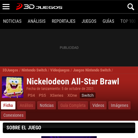
NOTICIAS
ANÁLISIS
REPORTAJES
JUEGOS
GUÍAS
TOP 100
3DJuegos
/
Nintendo Switch
/
Videojuegos
/
Juegos Nintendo Switch
/
Juegos Acción
Nickelodeon All-Star Brawl
Fecha de lanzamiento: 5 de octubre de 2021
PS4
PS5
XSeries
XOne
Switch
Ficha
Análisis
Noticias
Guía Completa
Videos
Imágenes
Conexiones
SOBRE EL JUEGO