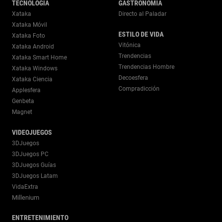
TECNOLOGÍA
GASTRONOMÍA
Xataka
Directo al Paladar
Xataka Móvil
ESTILO DE VIDA
Xataka Foto
Vitónica
Xataka Android
Trendencias
Xataka Smart Home
Trendencias Hombre
Xataka Windows
Decoesfera
Xataka Ciencia
Compradicción
Applesfera
Genbeta
Magnet
VIDEOJUEGOS
3DJuegos
3DJuegos PC
3DJuegos Guías
3DJuegos Latam
VidaExtra
Millenium
ENTRETENIMIENTO