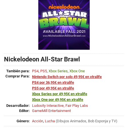
Nickelodeon All-Star Brawl
También para:
PS4
,
PS5
,
Xbox Series
,
Xbox One
Comprar Para:
Nintendo Switch por solo 49,95€ en xtralife
PS4 por 36,95€ en xtralife
PS5 por 49,95€ en xtralife
Xbox Series por 49,95€ en xtralife
Xbox One por 49,95€ en xtralife
Desarrollador:
Ludosity Interactive, Fair Play Labs
Editor:
GameMill Entertainment
Género:
Acción
,
Lucha
(
Dibujos Animados
,
Bob Esponja
y
TV
)