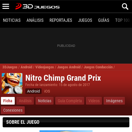
NOTICIAS
ANÁLISIS
REPORTAJES
JUEGOS
GUÍAS
TOP 100
3DJuegos
/
Android
/
Videojuegos
/
Juegos Android
/
Juegos Conducción
/
Nitro Chim
Nitro Chimp Grand Prix
Fecha de lanzamiento: 15 de agosto de 2017
Android
iOS
Ficha
Análisis
Noticias
Guía Completa
Videos
Imágenes
Conexiones
SOBRE EL JUEGO