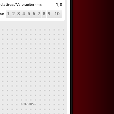
1,0
ctativas / Valoración
(
1
voto)
1
2
3
4
5
6
7
8
9
10
to: