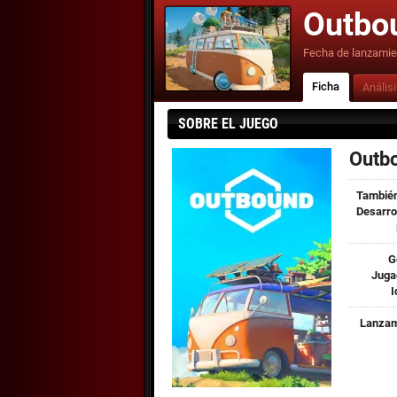
Outbo
Fecha de lanzamie
Ficha
Anális
SOBRE EL JUEGO
Outb
También
Desarro
G
Juga
I
Lanzam