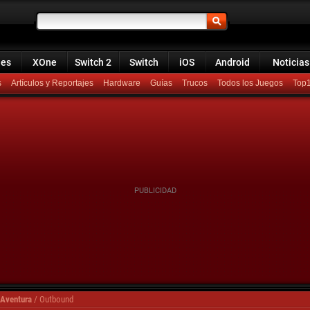
ies
XOne
Switch 2
Switch
iOS
Android
Noticias
s
Artículos y Reportajes
Hardware
Guías
Trucos
Todos los Juegos
Top
 Aventura
/
Outbound