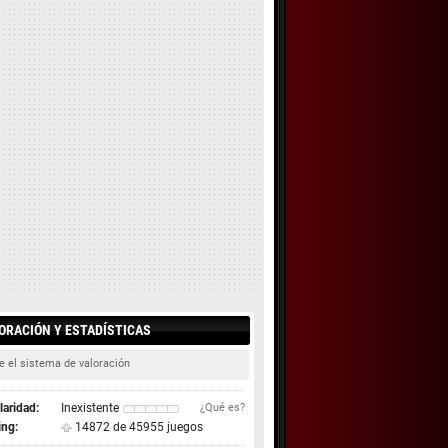
ORACIÓN Y ESTADÍSTICAS
e el sistema de valoración
aridad:
Inexistente
¿Qué es?
ing:
14872 de 45955 juegos