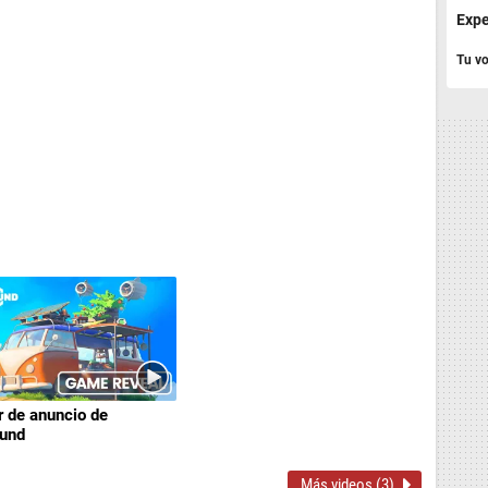
Expe
Tu vo
r de anuncio de
und
Más videos (3)