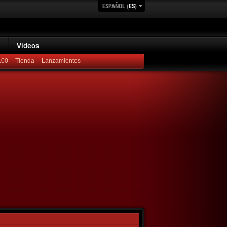
ESPAÑOL (
ES
)
Videos
100
Lanzamientos