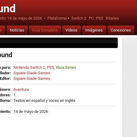
und
nto:
14 de mayo de 2026
·
Plataforma
Switch 2
PC
PS5
XSeries
is
Noticias
Guía Completa
Videos
Imágenes
Conexiones
ound
 para:
Nintendo Switch 2
,
PS5
,
Xbox Series
llador:
Square Glade Games
Editor:
Square Glade Games
énero:
Aventura
dores:
1
dioma:
Textos en español y voces en inglés
iento:
14 de mayo de 2026