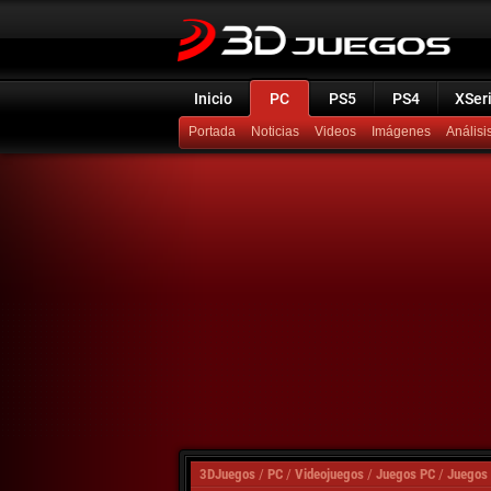
Inicio
PC
PS5
PS4
XSer
Portada
Noticias
Videos
Imágenes
Análisi
3DJuegos
/
PC
/
Videojuegos
/
Juegos PC
/
Juegos