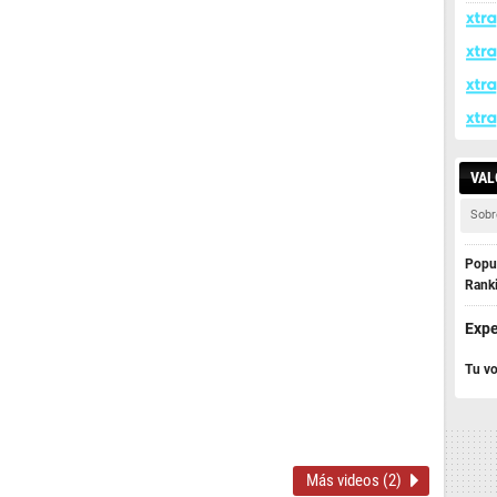
VAL
Sobr
Popul
Rank
Expe
Tu vo
Más videos (2)