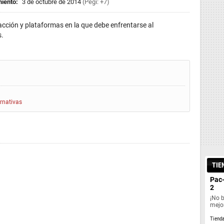
iento:
3 de octubre de 2014
(Pegi: +7)
cción y plataformas en la que debe enfrentarse al
s.
ernativas
TIE
Pac
2
¡No 
mejor
Tiend