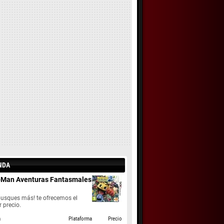
NDA
-Man Aventuras Fantasmales
busques más! te ofrecemos el
 precio.
a
Plataforma
Precio