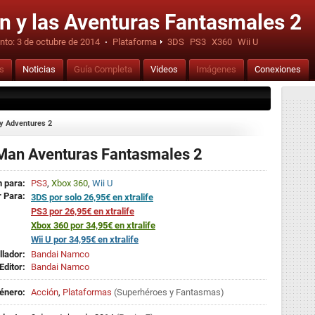
 y las Aventuras Fantasmales 2
nto:
3 de octubre de 2014
·
Plataforma
3DS
PS3
X360
Wii U
is
Noticias
Guía Completa
Videos
Imágenes
Conexiones
y Adventures 2
Man Aventuras Fantasmales 2
 para:
PS3
,
Xbox 360
,
Wii U
 Para:
3DS por solo 26,95€ en xtralife
PS3 por 26,95€ en xtralife
Xbox 360 por 34,95€ en xtralife
Wii U por 34,95€ en xtralife
llador:
Bandai Namco
Editor:
Bandai Namco
énero:
Acción
,
Plataformas
(
Superhéroes
y
Fantasmas
)