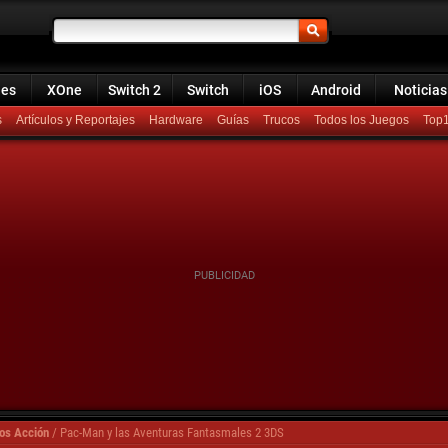
ies
XOne
Switch 2
Switch
iOS
Android
Noticias
s
Artículos y Reportajes
Hardware
Guías
Trucos
Todos los Juegos
Top
os Acción
/
Pac-Man y las Aventuras Fantasmales 2 3DS