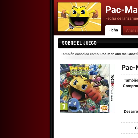
Pac-Man
Fecha de lanzamie
Ficha
Anális
SOBRE EL JUEGO
También conocido como:
Pac-Man and the Ghostl
Pac-
También
Comprar
Desarro
G