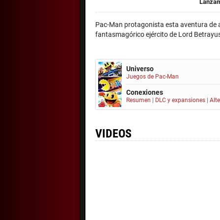
Lanzam
Pac-Man protagonista esta aventura de a
fantasmagórico ejército de Lord Betrayu
Universo
Juegos de Pac-Man
Conexiones
Resumen
|
DLC y expansiones
|
Alt
VIDEOS