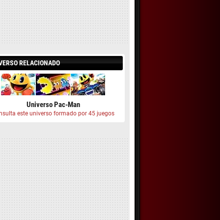
VERSO RELACIONADO
Universo Pac-Man
nsulta este universo formado por 45 juegos