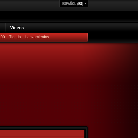
ESPAÑOL (
ES
)
Videos
100
Lanzamientos