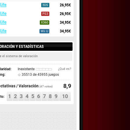
26,95€
3DS
26,95€
PS3
34,95€
X360
34,95€
Wii U
ORACIÓN Y ESTADÍSTICAS
e el sistema de valoración
aridad:
Inexistente
¿Qué es?
ing:
35513 de 45955 juegos
8,9
ctativas / Valoración
(
47
votos)
1
2
3
4
5
6
7
8
9
10
to: