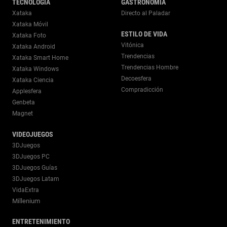
TECNOLOGÍA
GASTRONOMÍA
Xataka
Directo al Paladar
Xataka Móvil
ESTILO DE VIDA
Xataka Foto
Vitónica
Xataka Android
Trendencias
Xataka Smart Home
Trendencias Hombre
Xataka Windows
Decoesfera
Xataka Ciencia
Compradicción
Applesfera
Genbeta
Magnet
VIDEOJUEGOS
3DJuegos
3DJuegos PC
3DJuegos Guías
3DJuegos Latam
VidaExtra
Millenium
ENTRETENIMIENTO