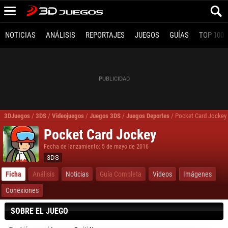
NOTICIAS
ANÁLISIS
REPORTAJES
JUEGOS
GUÍAS
TOP 100
3DJuegos
/
3DS
/
Videojuegos
/
Juegos 3DS
/
Juegos Deportes
/
Pocket Card Jockey
Pocket Card Jockey
Fecha de lanzamiento: 5 de mayo de 2016
3DS
Ficha
Análisis
Noticias
Guía Completa
Videos
Imágenes
Conexiones
SOBRE EL JUEGO