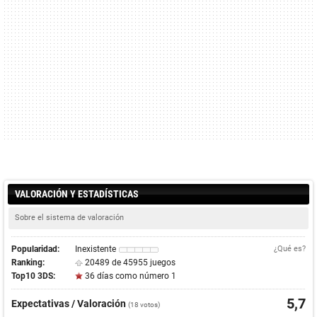
VALORACIÓN Y ESTADÍSTICAS
Sobre el sistema de valoración
Popularidad:
Inexistente
¿Qué es?
Ranking:
20489 de 45955 juegos
Top10 3DS:
36 días como número 1
5,7
Expectativas / Valoración
(
18
votos)