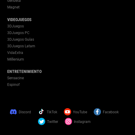
Genbeta
Magnet
VIDEOJUEGOS
3DJuegos
3DJuegos PC
3DJuegos Guías
3DJuegos Latam
VidaExtra
Millenium
ENTRETENIMIENTO
Sensacine
Espinof
Discord
TikTok
YouTube
Facebook
Twitter
Instagram