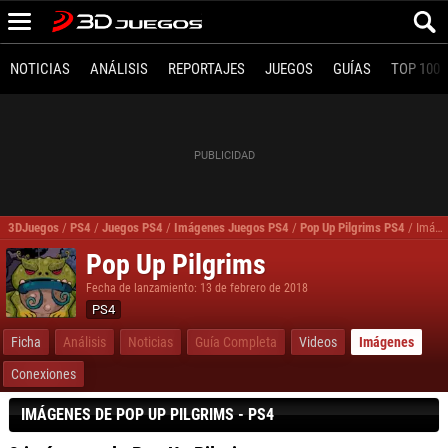
NOTICIAS
ANÁLISIS
REPORTAJES
JUEGOS
GUÍAS
TOP 100
3DJuegos
/
PS4
/
Juegos PS4
/
Imágenes Juegos PS4
/
Pop Up Pilgrims PS4
/
Imágenes, fotos Pop Up Pilgrims para PS4
Pop Up Pilgrims
Fecha de lanzamiento: 13 de febrero de 2018
PS4
Ficha
Análisis
Noticias
Guía Completa
Videos
Imágenes
Conexiones
IMÁGENES DE POP UP PILGRIMS - PS4