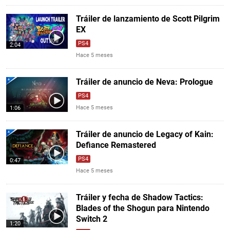
Tráiler de lanzamiento de Scott Pilgrim
EX
PS4
2:04
Hace 5 meses
Tráiler de anuncio de Neva: Prologue
PS4
Hace 5 meses
1:06
Tráiler de anuncio de Legacy of Kain:
Defiance Remastered
PS4
0:47
Hace 5 meses
Tráiler y fecha de Shadow Tactics:
Blades of the Shogun para Nintendo
Switch 2
1:20