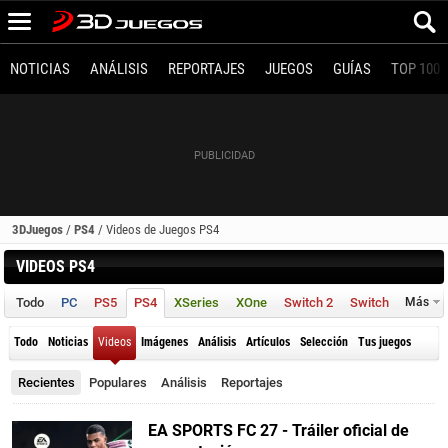
NOTICIAS
ANÁLISIS
REPORTAJES
JUEGOS
GUÍAS
TOP 100
3DJuegos
/
PS4
/
Videos de Juegos PS4
VIDEOS PS4
Todo
PC
PS5
PS4
XSeries
XOne
Switch 2
Switch
Más
Todo
Noticias
Videos
Imágenes
Análisis
Artículos
Selección
Tus juegos
Recientes
Populares
Análisis
Reportajes
EA SPORTS FC 27 - Tráiler oficial de