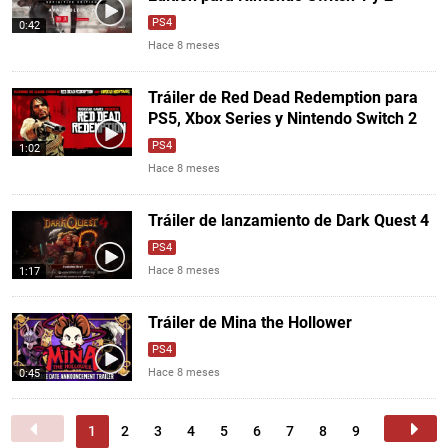
PS4
0:42
Hace 8 meses
Tráiler de Red Dead Redemption para
PS5, Xbox Series y Nintendo Switch 2
PS4
1:02
Hace 8 meses
Tráiler de lanzamiento de Dark Quest 4
PS4
Hace 8 meses
1:17
Tráiler de Mina the Hollower
PS4
Hace 8 meses
0:45
1
2
3
4
5
6
7
8
9