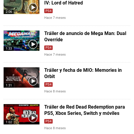
IV: Lord of Hatred
PS4
2:06
Hace 7 meses
Tráiler de anuncio de Mega Man: Dual
Override
PS4
1:33
Hace 7 meses
Tráiler y fecha de MIO: Memories in
Orbit
PS4
1:31
Hace 8 meses
Tráiler de Red Dead Redemption para
PS5, Xbox Series, Switch y móviles
PS4
1:02
Hace 8 meses