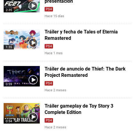
presentación
PS4
2:35
Hace 15 días
Tráiler y fecha de Tales of Eternia
Remastered
PS4
1:35
Hace 1 mes
Tráiler de anuncio de Thief: The Dark
Project Remastered
PS4
0:59
Hace 2 meses
Tráiler gameplay de Toy Story 3
Complete Edition
PS4
0:54
Hace 2 meses