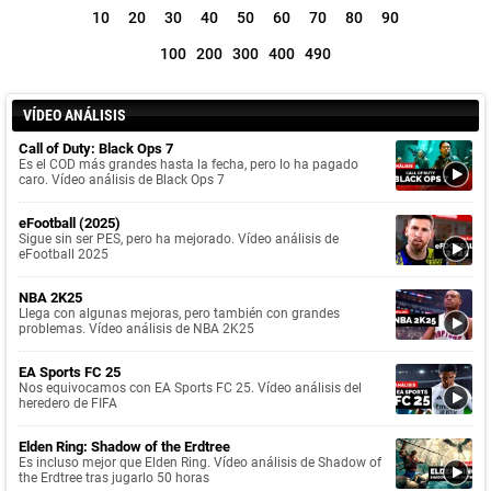
10
20
30
40
50
60
70
80
90
100
200
300
400
490
VÍDEO ANÁLISIS
Call of Duty: Black Ops 7
Es el COD más grandes hasta la fecha, pero lo ha pagado
caro. Vídeo análisis de Black Ops 7
eFootball (2025)
Sigue sin ser PES, pero ha mejorado. Vídeo análisis de
eFootball 2025
NBA 2K25
Llega con algunas mejoras, pero también con grandes
problemas. Vídeo análisis de NBA 2K25
EA Sports FC 25
Nos equivocamos con EA Sports FC 25. Vídeo análisis del
heredero de FIFA
Elden Ring: Shadow of the Erdtree
Es incluso mejor que Elden Ring. Vídeo análisis de Shadow of
the Erdtree tras jugarlo 50 horas