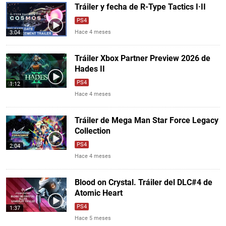
Tráiler y fecha de R-Type Tactics I·II
PS4
Hace 4 meses
3:04
Tráiler Xbox Partner Preview 2026 de
Hades II
PS4
1:12
Hace 4 meses
Tráiler de Mega Man Star Force Legacy
Collection
PS4
2:04
Hace 4 meses
Blood on Crystal. Tráiler del DLC#4 de
Atomic Heart
PS4
1:37
Hace 5 meses