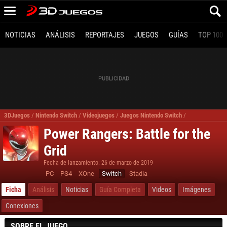
NOTICIAS
ANÁLISIS
REPORTAJES
JUEGOS
GUÍAS
TOP 100
3DJuegos
/
Nintendo Switch
/
Videojuegos
/
Juegos Nintendo Switch
/
Juegos Acción
Power Rangers: Battle for the
Grid
Fecha de lanzamiento: 26 de marzo de 2019
PC
PS4
XOne
Switch
Stadia
Ficha
Análisis
Noticias
Guía Completa
Videos
Imágenes
Conexiones
SOBRE EL JUEGO