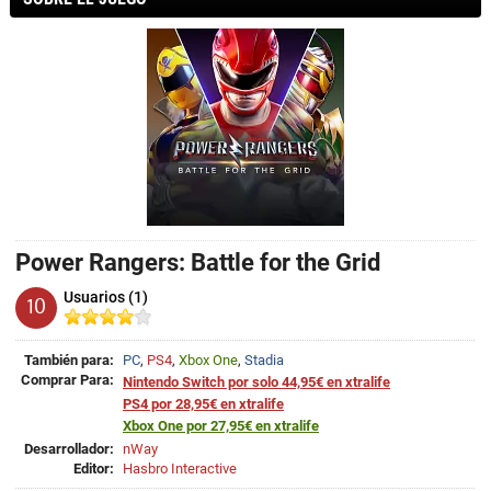
Power Rangers: Battle for the Grid
Usuarios (1)
10
También para:
PC
,
PS4
,
Xbox One
,
Stadia
Comprar Para:
Nintendo Switch por solo 44,95€ en xtralife
PS4 por 28,95€ en xtralife
Xbox One por 27,95€ en xtralife
Desarrollador:
nWay
Editor:
Hasbro Interactive