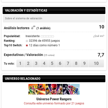
VALORACIÓN Y ESTADÍSTICAS
Sobre el sistema de valoración
10
Análisis lectores
(1 análisis)
Popularidad:
Inexistente
¿Qué es?
Ranking:
32396 de 45955 juegos
Top10 Switch:
12 días como número 1
7,7
Expectativas / Valoración
(
25
votos)
1
2
3
4
5
6
7
8
9
10
Tu voto:
UNIVERSO RELACIONADO
Universo Power Rangers
Consulta este universo formado por 21 juegos