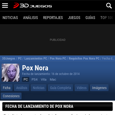
NOTICIAS
ANÁLISIS
REPORTAJES
JUEGOS
GUÍAS
TOP 100
3DJuegos
/
PC
/
Lanzamientos PC
/
Pox Nora PC
/
Requisitos Pox Nora PC
/
Fecha de Lanzamiento de Pox Nora
Pox Nora
Fecha de lanzamiento: 16 de octubre de 2014
PC
PS4
Vita
Mac
Ficha
Análisis
Noticias
Guía Completa
Videos
Imágenes
Conexiones
FECHA DE LANZAMIENTO DE POX NORA