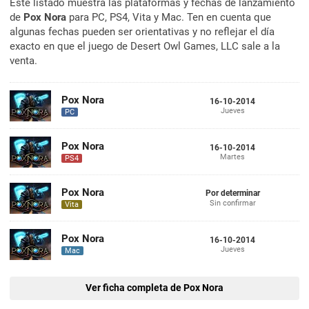
Este listado muestra las plataformas y fechas de lanzamiento
de
Pox Nora
para PC, PS4, Vita y Mac. Ten en cuenta que
algunas fechas pueden ser orientativas y no reflejar el día
exacto en que el juego de Desert Owl Games, LLC sale a la
venta.
Pox Nora
16-10-2014
Jueves
PC
Pox Nora
16-10-2014
Martes
PS4
Pox Nora
Por determinar
Sin confirmar
Vita
Pox Nora
16-10-2014
Jueves
Mac
Ver ficha completa de Pox Nora