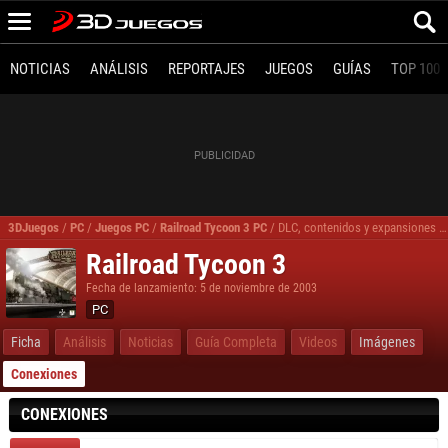
NOTICIAS
ANÁLISIS
REPORTAJES
JUEGOS
GUÍAS
TOP 100
3DJuegos
/
PC
/
Juegos PC
/
Railroad Tycoon 3 PC
/
DLC, contenidos y expansiones Railroad Tycoon 3 PC
Railroad Tycoon 3
Fecha de lanzamiento: 5 de noviembre de 2003
PC
Ficha
Análisis
Noticias
Guía Completa
Videos
Imágenes
Conexiones
CONEXIONES