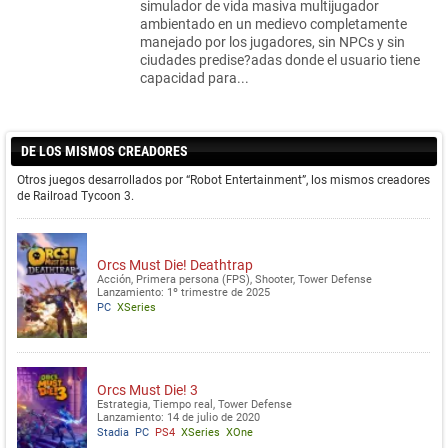
simulador de vida masiva multijugador
ambientado en un medievo completamente
manejado por los jugadores, sin NPCs y sin
ciudades predise?adas donde el usuario tiene
capacidad para...
DE LOS MISMOS CREADORES
Otros juegos desarrollados por “Robot Entertainment”, los mismos creadores
de Railroad Tycoon 3.
Orcs Must Die! Deathtrap
Acción, Primera persona (FPS), Shooter, Tower Defense
Lanzamiento: 1º trimestre de 2025
PC
XSeries
Orcs Must Die! 3
Estrategia, Tiempo real, Tower Defense
Lanzamiento: 14 de julio de 2020
Stadia
PC
PS4
XSeries
XOne