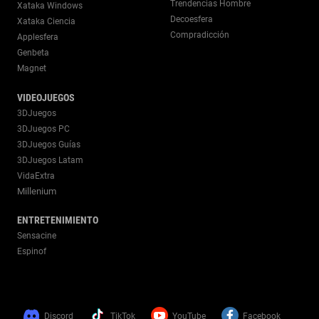
Trendencias Hombre
Xataka Windows
Decoesfera
Xataka Ciencia
Compradicción
Applesfera
Genbeta
Magnet
VIDEOJUEGOS
3DJuegos
3DJuegos PC
3DJuegos Guías
3DJuegos Latam
VidaExtra
Millenium
ENTRETENIMIENTO
Sensacine
Espinof
Discord
TikTok
YouTube
Facebook