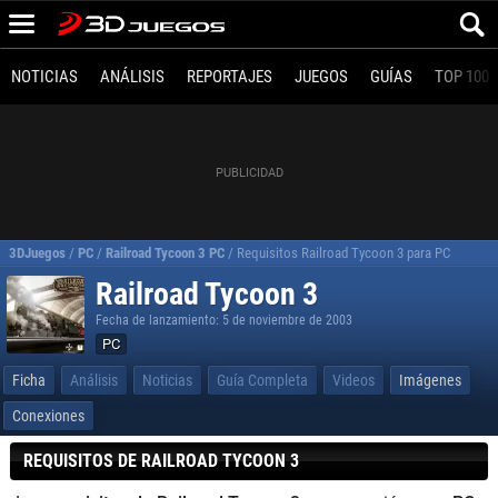
NOTICIAS
ANÁLISIS
REPORTAJES
JUEGOS
GUÍAS
TOP 100
3DJuegos
/
PC
/
Railroad Tycoon 3 PC
/
Requisitos Railroad Tycoon 3 para PC
Railroad Tycoon 3
Fecha de lanzamiento: 5 de noviembre de 2003
PC
Ficha
Análisis
Noticias
Guía Completa
Videos
Imágenes
Conexiones
REQUISITOS DE RAILROAD TYCOON 3