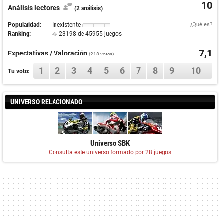
10
Análisis lectores
(2 análisis)
Popularidad:
Inexistente
¿Qué es?
Ranking:
23198 de 45955 juegos
7,1
Expectativas / Valoración
(
218
votos)
1
2
3
4
5
6
7
8
9
10
Tu voto:
UNIVERSO RELACIONADO
Universo SBK
Consulta este universo formado por 28 juegos