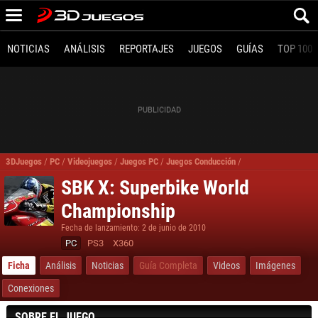
NOTICIAS
ANÁLISIS
REPORTAJES
JUEGOS
GUÍAS
TOP 100
3DJuegos
/
PC
/
Videojuegos
/
Juegos PC
/
Juegos Conducción
/
SBK X Superbike Wo
SBK X: Superbike World
Championship
Fecha de lanzamiento: 2 de junio de 2010
PC
PS3
X360
Ficha
Análisis
Noticias
Guía Completa
Videos
Imágenes
Conexiones
SOBRE EL JUEGO