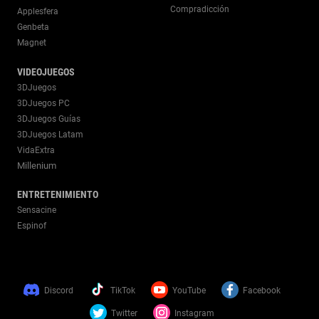
Compradicción
Applesfera
Genbeta
Magnet
VIDEOJUEGOS
3DJuegos
3DJuegos PC
3DJuegos Guías
3DJuegos Latam
VidaExtra
Millenium
ENTRETENIMIENTO
Sensacine
Espinof
Discord
TikTok
YouTube
Facebook
Twitter
Instagram