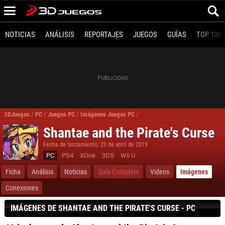
NOTICIAS
ANÁLISIS
REPORTAJES
JUEGOS
GUÍAS
TOP 100
3DJuegos
/
PC
/
Juegos PC
/
Imágenes Juegos PC
/
Shantae and the Pirate's Curse P
Shantae and the Pirate's Curse
Fecha de lanzamiento: 23 de abril de 2015
PC
PS4
XOne
3DS
Wii U
Ficha
Análisis
Noticias
Guía Completa
Videos
Imágenes
Conexiones
IMÁGENES DE SHANTAE AND THE PIRATE'S CURSE - PC