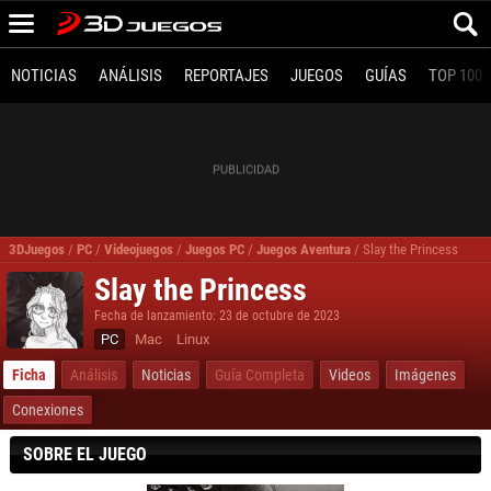
NOTICIAS
ANÁLISIS
REPORTAJES
JUEGOS
GUÍAS
TOP 100
3DJuegos
/
PC
/
Videojuegos
/
Juegos PC
/
Juegos Aventura
/
Slay the Princess
Slay the Princess
Fecha de lanzamiento: 23 de octubre de 2023
PC
Mac
Linux
Ficha
Análisis
Noticias
Guía Completa
Videos
Imágenes
Conexiones
SOBRE EL JUEGO