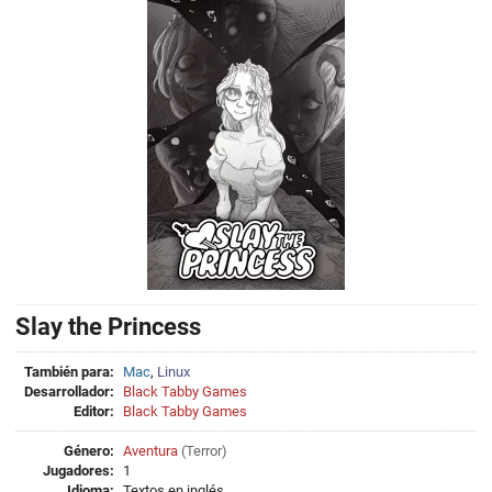
Slay the Princess
También para:
Mac
,
Linux
Desarrollador:
Black Tabby Games
Editor:
Black Tabby Games
Género:
Aventura
(
Terror
)
Jugadores:
1
Idioma:
Textos en inglés