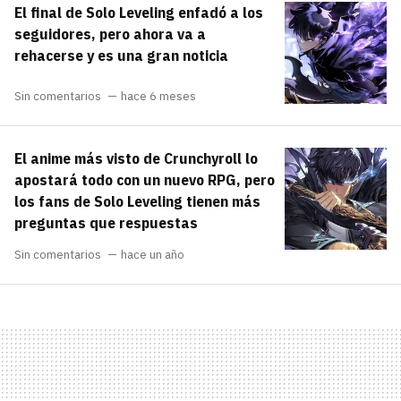
El final de Solo Leveling enfadó a los
carácter inicial), pero no mayúsculas, espacios,
¿Todavía no tienes cuenta?
tildes o caracteres especiales.
seguidores, pero ahora va a
rehacerse y es una gran noticia
He leído y acepto la
politica de
Regístrate gratis
privacidad y de participación
Sin comentarios
hace 6 meses
Registrarse en 3DJuegos
El anime más visto de Crunchyroll lo
El inicio de sesión con Facebook ya no está
apostará todo con un nuevo RPG, pero
disponible, pero puedes seguir usando tu cuenta
los fans de Solo Leveling tienen más
de 3DJuegos:
Entra con Google
preguntas que respuestas
Recupera tu acceso con Facebook
Sin comentarios
hace un año
¿Ya tienes cuenta?
Entra en 3DJuegos