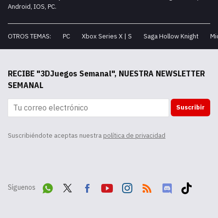
Android, IOS, PC.
OTROS TEMAS:
PC
Xbox Series X | S
Saga Hollow Knight
Mi
RECIBE "3DJuegos Semanal", NUESTRA NEWSLETTER
SEMANAL
Suscribir
Suscribiéndote aceptas nuestra
política de privacidad
Síguenos
Wha
Twit
Fac
Yout
Inst
RSS
Disc
Tikt
tsA
ter
ebo
ube
agr
ord
ok