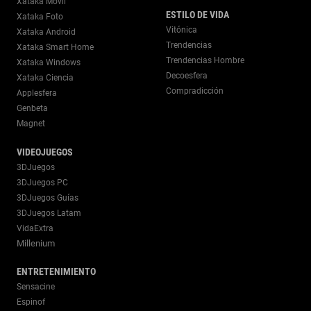
Xataka Móvil
ESTILO DE VIDA
Xataka Foto
Vitónica
Xataka Android
Trendencias
Xataka Smart Home
Trendencias Hombre
Xataka Windows
Decoesfera
Xataka Ciencia
Compradicción
Applesfera
Genbeta
Magnet
VIDEOJUEGOS
3DJuegos
3DJuegos PC
3DJuegos Guías
3DJuegos Latam
VidaExtra
Millenium
ENTRETENIMIENTO
Sensacine
Espinof