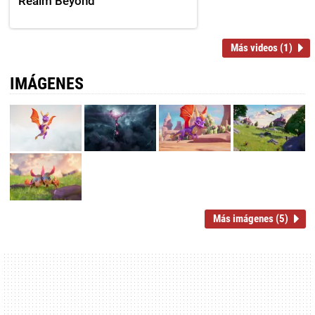
Realm Beyond
Más videos (1)
IMÁGENES
Más imágenes (5)