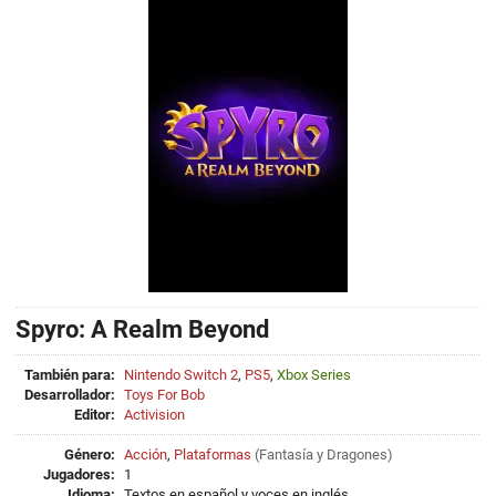
Spyro: A Realm Beyond
También para:
Nintendo Switch 2
,
PS5
,
Xbox Series
Desarrollador:
Toys For Bob
Editor:
Activision
Género:
Acción
,
Plataformas
(
Fantasía
y
Dragones
)
Jugadores:
1
Idioma:
Textos en español y voces en inglés