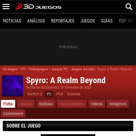
NOTICIAS
ANÁLISIS
REPORTAJES
JUEGOS
GUÍAS
TOP 100
3DJuegos
/
PC
/
Videojuegos
/
Juegos PC
/
Juegos Acción
/
Spyro A Realm Beyond
Spyro: A Realm Beyond
Fecha de lanzamiento: 2º trimestre de 2027
Switch 2
PC
PS5
XSeries
Ficha
Análisis
Noticias
Guía Completa
Videos
Imágenes
Conexiones
SOBRE EL JUEGO