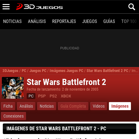
NOTICIAS
ANÁLISIS
REPORTAJES
JUEGOS
GUÍAS
TOP 100
3DJuegos
/
PC
/
Juegos PC
/
Imágenes Juegos PC
/
Star Wars Battlefront 2 PC
/
Imágenes, fotos Star Wars Battlefront 2 para PC
Star Wars Battlefront 2
Fecha de lanzamiento: 2 de noviembre de 2005
PC
PSP
PS2
XBOX
Ficha
Análisis
Noticias
Guía Completa
Videos
Imágenes
Conexiones
IMÁGENES DE STAR WARS BATTLEFRONT 2 - PC