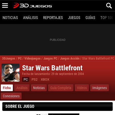
NOTICIAS
ANÁLISIS
REPORTAJES
JUEGOS
GUÍAS
TOP 100
3DJuegos
/
PC
/
Videojuegos
/
Juegos PC
/
Juegos Acción
/
Star Wars Battlefront PC
Star Wars Battlefront
Fecha de lanzamiento: 29 de septiembre de 2004
PC
PS2
XBOX
Ficha
Análisis
Noticias
Guía Completa
Videos
Imágenes
Conexiones
SOBRE EL JUEGO