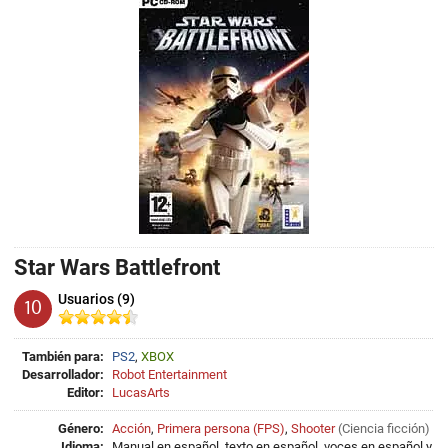
Star Wars Battlefront
Usuarios (9)
10
También para:
PS2
,
XBOX
Desarrollador:
Robot Entertainment
Editor:
LucasArts
Género:
Acción
,
Primera persona (FPS)
,
Shooter
(
Ciencia ficción
)
Idioma:
Manual en español, texto en español, voces en español y