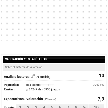
VALORACIÓN Y ESTADÍSTICAS
Sobre el sistema de valoración
10
Análisis lectores
(9 análisis)
Popularidad:
Inexistente
¿Qué es?
Ranking:
34247 de 45955 juegos
7,9
Expectativas / Valoración
(
553
votos)
1
2
3
4
5
6
7
8
9
10
Tu voto: