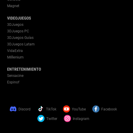
Magnet
VIDEOJUEGOS
3DJuegos
3DJuegos PC
3DJuegos Guías
3DJuegos Latam
VidaExtra
Millenium
ENTRETENIMIENTO
Sensacine
Espinof
Discord
TikTok
YouTube
Facebook
Twitter
Instagram