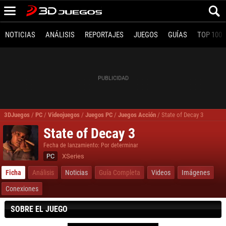
NOTICIAS
ANÁLISIS
REPORTAJES
JUEGOS
GUÍAS
TOP 100
3DJuegos
/
PC
/
Videojuegos
/
Juegos PC
/
Juegos Acción
/
State of Decay 3
State of Decay 3
Fecha de lanzamiento: Por determinar
PC
XSeries
Ficha
Análisis
Noticias
Guía Completa
Videos
Imágenes
Conexiones
SOBRE EL JUEGO