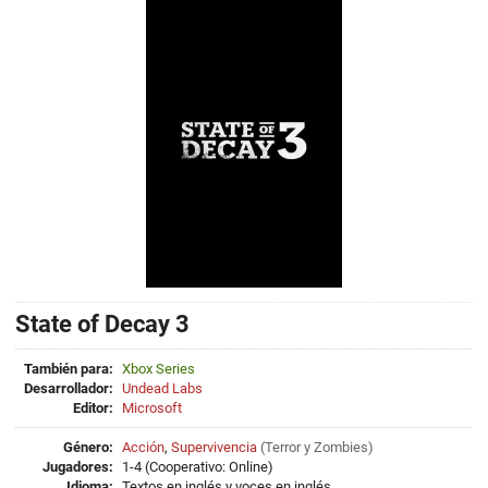
State of Decay 3
También para:
Xbox Series
Desarrollador:
Undead Labs
Editor:
Microsoft
Género:
Acción
,
Supervivencia
(
Terror
y
Zombies
)
Jugadores:
1-4 (Cooperativo: Online)
Idioma:
Textos en inglés y voces en inglés