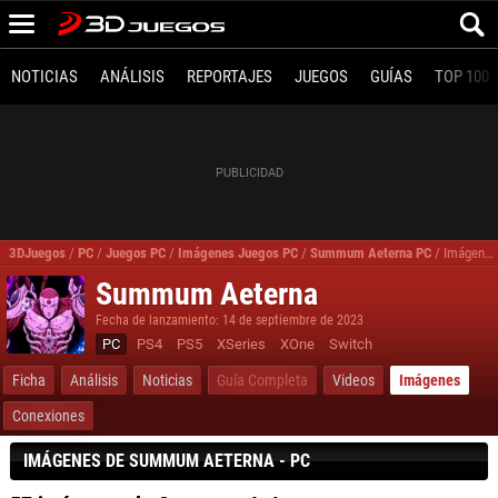
NOTICIAS
ANÁLISIS
REPORTAJES
JUEGOS
GUÍAS
TOP 100
3DJuegos
/
PC
/
Juegos PC
/
Imágenes Juegos PC
/
Summum Aeterna PC
/
Imágenes, fotos Summum Aeterna para PC
Summum Aeterna
Fecha de lanzamiento: 14 de septiembre de 2023
PC
PS4
PS5
XSeries
XOne
Switch
Ficha
Análisis
Noticias
Guía Completa
Videos
Imágenes
Conexiones
IMÁGENES DE SUMMUM AETERNA - PC