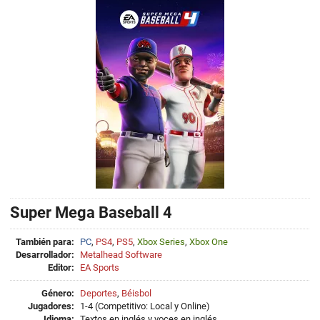
Super Mega Baseball 4
También para:
PC
,
PS4
,
PS5
,
Xbox Series
,
Xbox One
Desarrollador:
Metalhead Software
Editor:
EA Sports
Género:
Deportes
,
Béisbol
Jugadores:
1-4 (Competitivo: Local y Online)
Idioma:
Textos en inglés y voces en inglés