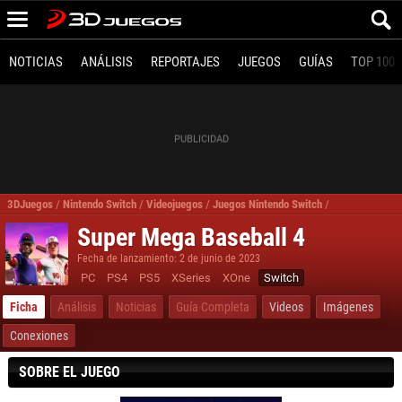
NOTICIAS
ANÁLISIS
REPORTAJES
JUEGOS
GUÍAS
TOP 100
3DJuegos
/
Nintendo Switch
/
Videojuegos
/
Juegos Nintendo Switch
/
Juegos Deport
Super Mega Baseball 4
Fecha de lanzamiento: 2 de junio de 2023
PC
PS4
PS5
XSeries
XOne
Switch
Ficha
Análisis
Noticias
Guía Completa
Videos
Imágenes
Conexiones
SOBRE EL JUEGO